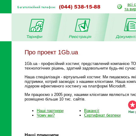
всі 
та ви
Про проект 1Gb.ua
1Gb.ua - професійний хостинг, представлений компанією Т
технологічних рішень, здатний задовольнити будь-які сучас
Наша спеціалізація - віртуальний хостинг. Ми пишаємось як
підтримки, котрий заємодіє з нашими клієнтами. Наша компа
лідером ефективного хостингу на платформі Microdoft.
Ми працюємо з 2005 року, нашими клієнтами являються тисяч
розміщено більше 10 тис. сайтів.
Наші партнери
Вакансії
Наc 
Чому ми?
Сертифікат безпеки
Наші принципи