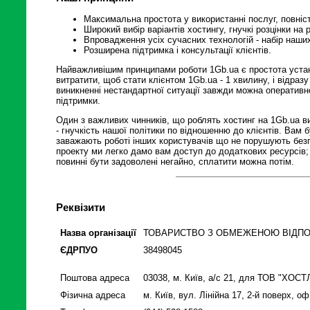
Максимальна простота у використанні послуг, повніс
Широкий вибір варіантів хостингу, гнучкі розцінки на р
Впровадження усіх сучасних технологій - набір наши
Розширена підтримка і консультації клієнтів.
Найважливішим принципами роботи 1Gb.ua є простота установ
витратити, щоб стати клієнтом 1Gb.ua - 1 хвилину, і відраз
виникненні нестандартної ситуації завжди можна оперативн
підтримки.
Один з важливих чинників, що роблять хостинг на 1Gb.ua в
- гнучкість нашої політики по відношенню до клієнтів. Вам 
заважають роботі інших користувачів що не порушують без
проекту ми легко дамо вам доступ до додаткових ресурсів; 
повинні бути задоволені негайно, сплатити можна потім.
Реквізити
Назва організації
ТОВАРИСТВО З ОБМЕЖЕНОЮ ВIДПО
ЄДРПУО
38498045
Поштова адреса
03038, м. Київ, а/с 21, для ТОВ "ХОС
Фізична адреса
м. Київ, вул. Лінійна 17, 2-й поверх, оф