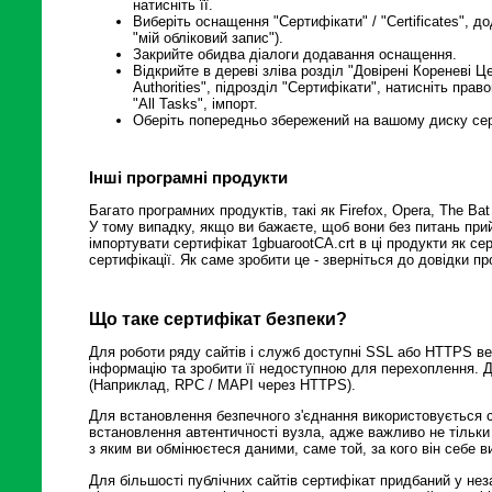
натисніть її.
Виберіть оснащення "Сертифікати" / "Certificates", 
"мій обліковий запис").
Закрийте обидва діалоги додавання оснащення.
Відкрийте в дереві зліва розділ "Довірені Кореневі Цен
Authorities", підрозділ "Сертифікати", натисніть прав
"All Tasks", імпорт.
Оберіть попередньо збережений на вашому диску серт
Інші програмні продукти
Багато програмних продуктів, такі як Firefox, Opera, The B
У тому випадку, якщо ви бажаєте, щоб вони без питань при
імпортувати сертифікат 1gbuarootCA.crt в ці продукти як се
сертифікації. Як саме зробити це - зверніться до довідки пр
Що таке сертифікат безпеки?
Для роботи ряду сайтів і служб доступні SSL або HTTPS в
інформацію та зробити її недоступною для перехоплення. Д
(Наприклад, RPC / MAPI через HTTPS).
Для встановлення безпечного з'єднання використовується 
встановлення автентичності вузла, адже важливо не тільки 
з яким ви обмінюєтеся даними, саме той, за кого він себе в
Для більшості публічних сайтів сертифікат придбаний у не