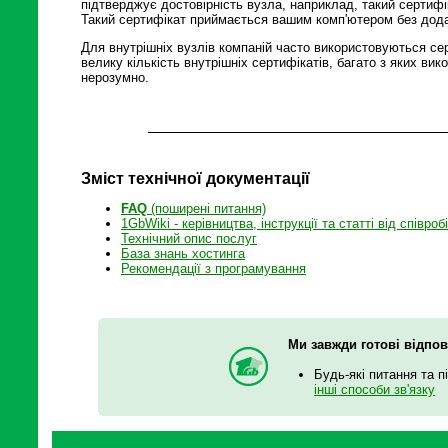
підтверджує достовірність вузла, наприклад, такий сертиф
Такий сертифікат приймається вашим комп'ютером без дода
Для внутрішніх вузлів компаній часто використовуються сер
велику кількість внутрішніх сертифікатів, багато з яких вик
нерозумно.
Зміст технічної документації
FAQ
(поширені питання)
1GbWiki - керівництва, інструкції та статті від співроб
Технічний опис послуг
База знань хостинга
Рекомендації з програмування
Ми завжди готові відпов
Будь-які питання та п
інші способи зв'язку