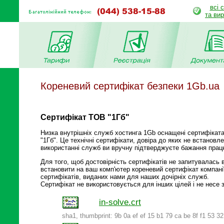
всі 
та ви
Кореневий сертифікат безпеки 1Gb.ua
Сертифікат ТОВ "1Гб"
Низка внутрішніх служб хостинга 1Gb оснащені сертифіката
"1Гб". Це технічні сертифікати, довіра до яких не встановл
використанні служб ви вручну підтверджуєте бажання прац
Для того, щоб достовірність сертифікатів не запитувалась
встановити на ваш комп'ютер кореневий сертифікат компані
сертифікатів, виданих нами для наших дочірніх служб.
Сертифікат не використовується для інших цілей і не несе 
in-solve.crt
sha1, thumbprint: 9b 0a ef ef 15 b1 79 ca be 8f f1 53 3