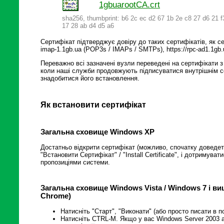
1gbuarootCA.crt
sha256, thumbprint: b6 2c ec d2 67 1b 2e c8 27 d6 21 f
17 28 ab d4 d5 a6
Сертифікат підтверджує довіру до таких сертифікатів, як се
imap-1.1gb.ua (POP3s / IMAPs / SMTPs), https://rpc-ad1.1gb.
Переважно всі зазначені вузли переведені на сертифікати з
коли наші служби продовжують підписуватися внутрішнім с
знадобитися його встановлення.
Як встановити сертифікат
Загальна сховище Windows XP
Достатньо відкрити сертифікат (можливо, спочатку доведеть
"Встановити Сертифікат" / "Install Certificate", і дотримува
пропозиціями системи.
Загальна сховище Windows Vista / Windows 7 і вище
Chrome)
Натисніть "Старт", "Виконати" (або просто писати в 
Натисніть CTRL-M. Якщо у вас Windows Server 2003 аб