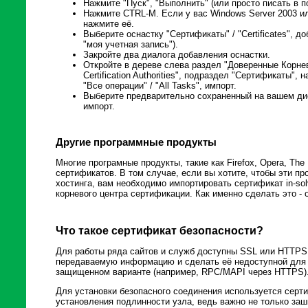
Нажмите "Пуск", "Выполнить" (или просто писать в п
Нажмите CTRL-M. Если у вас Windows Server 2003 или
нажмите её.
Выберите оснастку "Сертификаты" / "Certificates", 
"моя учетная запись").
Закройте два диалога добавления оснастки.
Откройте в дереве слева раздел "Доверенные Корнев
Certification Authorities", подраздел "Сертификаты"
"Все операции" / "All Tasks", импорт.
Выберите предварительно сохраненный на вашем дис
импорт.
Другие программные продукты
Многие програмные продукты, такие как Firefox, Opera, The
сертификатов. В том случае, если вы хотите, чтобы эти п
хостинга, вам необходимо импортировать сертификат in-sol
корневого центра сертификации. Как именно сделать это - 
Что такое сертификат безопасности?
Для работы ряда сайтов и служб доступны SSL или HTTPS
передаваемую информацию и сделать её недоступной для 
защищенном варианте (например, RPC/MAPI через HTTPS)
Для установки безопасного соединения используется серт
установления подлинности узла, ведь важно не только заши