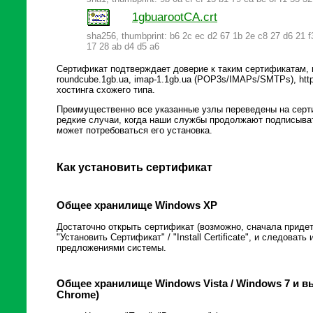
1gbuarootCA.crt
sha256, thumbprint: b6 2c ec d2 67 1b 2e c8 27 d6 21 f
17 28 ab d4 d5 a6
Сертификат подтверждает доверие к таким сертификатам, к
roundcube.1gb.ua, imap-1.1gb.ua (POP3s/IMAPs/SMTPs), https
хостинга схожего типа.
Преимущественно все указанные узлы переведены на сер
редкие случаи, когда наши службы продолжают подписыват
может потребоваться его установка.
Как установить сертификат
Общее хранилище Windows XP
Достаточно открыть сертификат (возможно, сначала придетс
"Установить Сертификат" / "Install Certificate", и следоват
предложениями системы.
Общее хранилище Windows Vista / Windows 7 и выш
Chrome)