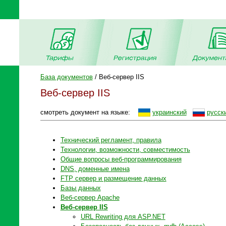
База документов
/ Веб-сервер IIS
Веб-сервер IIS
смотреть документ на языке:
украинский
русск
Технический регламент, правила
Технологии, возможности, совместимость
Общие вопросы веб-программирования
DNS, доменные имена
FTP сервер и размещение данных
Базы данных
Веб-сервер Apache
Веб-сервер IIS
URL Rewriting для ASP.NET