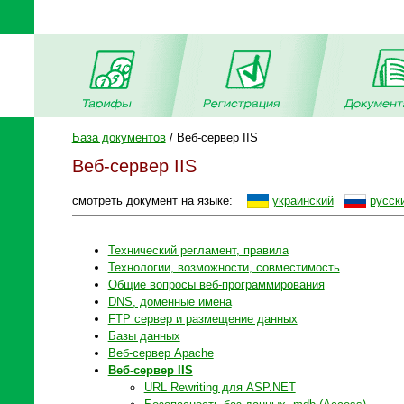
База документов
/ Веб-сервер IIS
Веб-сервер IIS
смотреть документ на языке:
украинский
русск
Технический регламент, правила
Технологии, возможности, совместимость
Общие вопросы веб-программирования
DNS, доменные имена
FTP сервер и размещение данных
Базы данных
Веб-сервер Apache
Веб-сервер IIS
URL Rewriting для ASP.NET