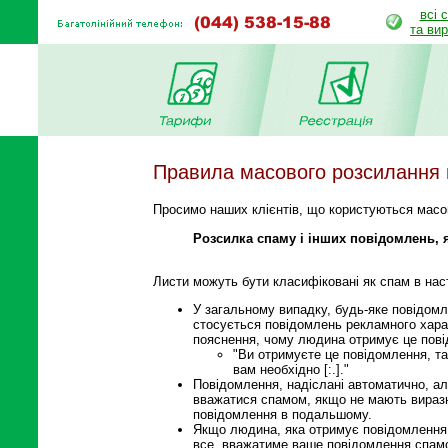
всі 
та ви
Правила масового розсилання
Просимо наших клієнтів, що користуються масо
Розсилка спаму і інших повідомлень, я
Листи можуть бути класифіковані як спам в на
У загальному випадку, будь-яке повідомл
стосується повідомлень рекламного характ
пояснення, чому людина отримує це пові
"Ви отримуєте це повідомлення, так
вам необхідно [:.]."
Повідомлення, надіслані автоматично, ал
вважатися спамом, якщо не мають виразно
повідомлення в подальшому.
Якщо людина, яка отримує повідомлення, 
все, вважатиме ваше повідомлення спамо