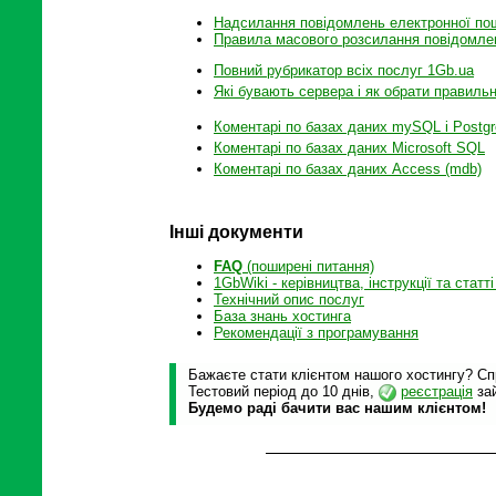
Надсилання повідомлень електронної пошт
Правила масового розсилання повідомле
Повний рубрикатор всіх послуг 1Gb.ua
Які бувають сервера і як обрати правиль
Коментарі по базах даних mySQL і Postgr
Коментарі по базах даних Microsoft SQL
Коментарі по базах даних Access (mdb)
Інші документи
FAQ
(поширені питання)
1GbWiki - керівництва, інструкції та статті
Технічний опис послуг
База знань хостинга
Рекомендації з програмування
Бажаєте стати клієнтом нашого хостингу? Спр
Тестовий період до 10 днів,
реєстрація
зай
Будемо раді бачити вас нашим клієнтом!