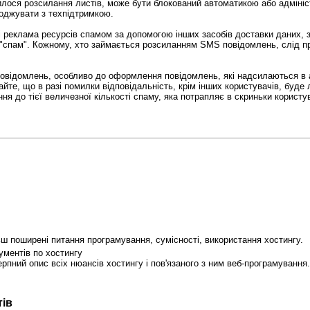
илося розсилання листів, може бути блокований автоматикою або адмініс
годжувати з техпідтримкою.
 і реклама ресурсів спамом за допомогою інших засобів доставки даних
 "спам". Кожному, хто займається розсиланням SMS повідомлень, слід пр
повідомлень, особливо до оформлення повідомлень, які надсилаються в
те, що в разі помилки відповідальність, крім інших користувачів, буде л
ня до тієї величезної кількості спаму, яка потрапляє в скриньки користув
ьш поширені питання програмування, сумісності, використання хостингу.
кументів по хостингу
ерпний опис всіх нюансів хостингу і пов'язаного з ним веб-програмування.
тів