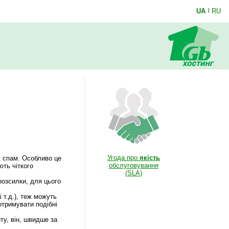
UA
|
RU
Угода про
якість
к спам. Особливо це
обслуговування
ють чіткого
(SLA)
 розсилки, для цього
 т.д.), теж можуть
отримувати подібні
ту, він, швидше за