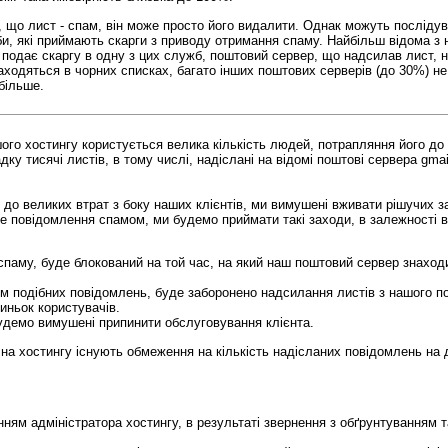
 що лист - спам, він може просто його видалити. Однак можуть послідува
би, які приймають скарги з приводу отримання спаму. Найбільш відома з 
подає скаргу в одну з цих служб, поштовий сервер, що надсилав лист, н
находяться в чорних списках, багато інших поштових серверів (до 30%) н
 більше.
го хостингу користується велика кількість людей, потрапляння його до 
ку тисячі листів, в тому числі, надіслані на відомі поштові сервера gma
ь до великих втрат з боку наших клієнтів, ми вимушені вживати рішучих з
е повідомлення спамом, ми будемо приймати такі заходи, в залежності в
спаму, буде блокований на той час, на який наш поштовий сервер знаход
м подібних повідомлень, буде заборонено надсилання листів з нашого п
риньок користувачів.
будемо вимушені припинити обслуговування клієнта.
на хостингу існують обмеження на кількість надісланих повідомлень на 
ням адміністратора хостингу, в результаті звернення з обґрунтуванням та