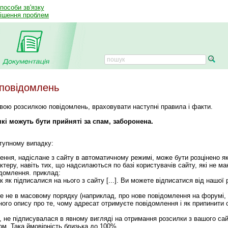
способи зв'язку
рішення проблем
 повідомлень
вою розсилкою повідомлень, враховувати наступні правила і факти.
кі можуть бути прийняті за спам, заборонена.
ступному випадку:
ення, надіслане з сайту в автоматичному режимі, може бути розцінено я
еру, навіть тих, що надсилаються по базі користувачів сайту, які не ма
домлення. приклад:
 як підписалися на нього з сайту [...]. Ви можете відписатися від нашої
е не в масовому порядку (наприклад, про нове повідомлення на форумі, і
го опису про те, чому адресат отримуєте повідомлення і як припинити 
не підписувалася в явному вигляді на отримання розсилки з вашого сай
м. Така ймовірність близька до 100%.