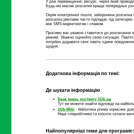
У разі перевищення, ресурс, через який провод
Будь-які масові розсилки краще попередньо уз
Окрім електронної пошти, заборонена розсилка
розсилка реклами часто підпадає під категорію
між SMS-маркетингом і спамом.
Просимо вас уважно ставитися до розсилання 
режимі. Уважно оцінюйте свою ситуацію. Пам'ятай
потрібно додавати своє навіть єдине повідомлен
щодня.
Додаткова інформація по темі:
Де шукати інформацію
База знань хостингу 1Gb.ua
Тут ви можете знайти відповіді на найбіл
1Gb-Wiki
- бібліотека різних корисних до
Наші співробітники та клієнти склали вич
Найпопулярніші теми для програміс