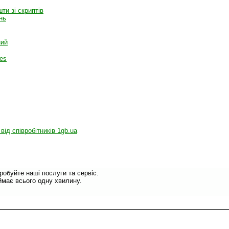
и зі скриптів
нь
ний
es
 від співробітників 1gb.ua
обуйте наші послуги та сервіс.
має всього одну хвилину.