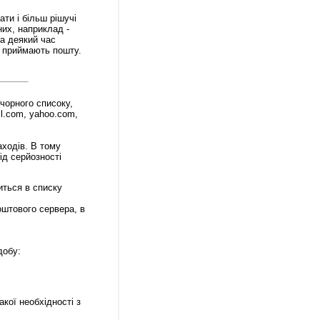
ти і більш рішучі
них, наприклад -
а деякий час
е приймають пошту.
чорного списоку,
il.com, yahoo.com,
аходів. В тому
ід серйозності
иться в списку
оштового сервера, в
добу:
кої необхідності з