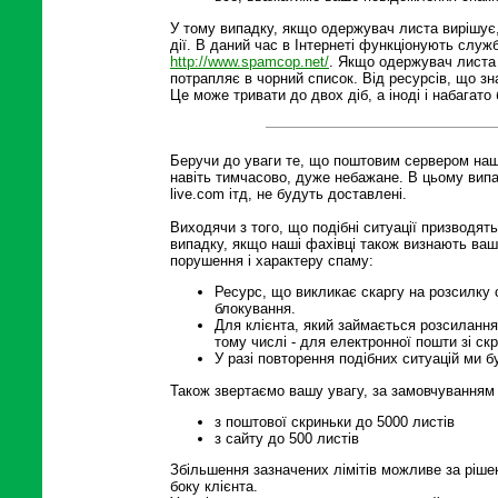
У тому випадку, якщо одержувач листа вирішує,
дії. В даний час в Інтернеті функціонують служ
http://www.spamcop.net/
. Якщо одержувач листа 
потрапляє в чорний список. Від ресурсів, що з
Це може тривати до двох діб, а іноді і набагато
Беручи до уваги те, що поштовим сервером нашо
навіть тимчасово, дуже небажане. В цьому випад
live.com ітд, не будуть доставлені.
Виходячи з того, що подібні ситуації призводят
випадку, якщо наші фахівці також визнають ваш
порушення і характеру спаму:
Ресурс, що викликає скаргу на розсилку 
блокування.
Для клієнта, який займається розсилання
тому числі - для електронної пошти зі ск
У разі повторення подібних ситуацій ми 
Також звертаємо вашу увагу, за замовчуванням 
з поштової скриньки до 5000 листів
з сайту до 500 листів
Збільшення зазначених лімітів можливе за рішен
боку клієнта.