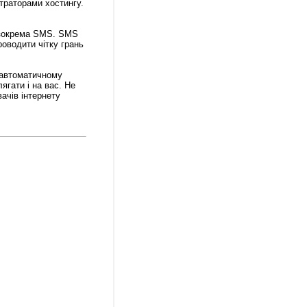
траторами хостингу.
, зокрема SMS. SMS
оводити чітку грань
 автоматичному
ягати і на вас. Не
ачів інтернету