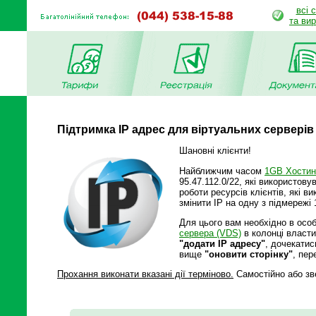
всі 
та ви
Підтримка IP адрес для віртуальних серверів
Шановні клієнти!
Найближчим часом
1GB Хостин
95.47.112.0/22, які використов
роботи ресурсів клієнтів, які 
змінити IP на одну з підмережі 
Для цього вам необхідно в особ
сервера (VDS)
в колонці власт
"додати IP адресу"
, дочекати
вище
"оновити сторінку"
, пер
Прохання виконати вказані дії терміново.
Самостійно або зв