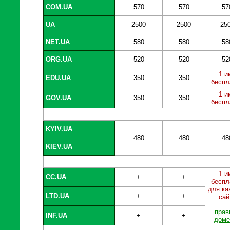
COM.UA
570
570
57
UA
2500
2500
25
NET.UA
580
580
58
ORG.UA
520
520
52
1 и
EDU.UA
350
350
беспл
1 и
GOV.UA
350
350
беспл
KYIV.UA
480
480
48
KIEV.UA
1 и
CC.UA
+
+
беспл
для ка
LTD.UA
+
+
сай
прав
INF.UA
+
+
доме