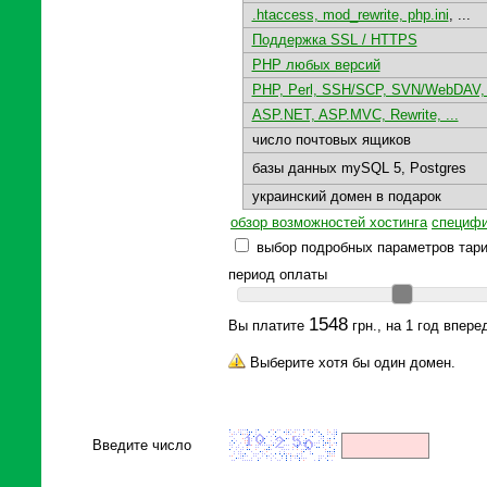
.htaccess, mod_rewrite, php.ini
, ...
Поддержка SSL / HTTPS
PHP любых версий
PHP, Perl, SSH/SCP, SVN/WebDAV, 
ASP.NET, ASP.MVC, Rewrite, ...
число почтовых ящиков
базы данных mySQL 5, Postgres
украинский домен в подарок
обзор возможностей хостинга
специфи
выбор подробных параметров тар
период оплаты
1548
Вы платите
грн., на 1 год впере
Выберите хотя бы один домен.
Введите число