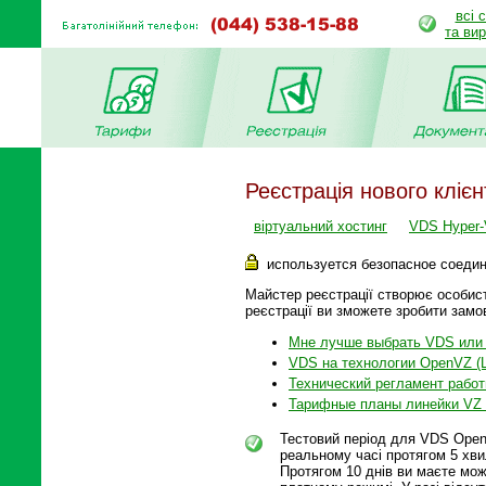
всі 
та ви
Реєстрація нового клієн
віртуальний хостинг
VDS Hyper-
используется безопасное соеди
Майстер реєстрації створює особист
реєстрації ви зможете зробити замо
Мне лучше выбрать VDS или 
VDS на технологии OpenVZ (Li
Технический регламент рабо
Тарифные планы линейки VZ 
Тестовий період для VDS Open
реальному часі протягом 5 хв
Протягом 10 днів ви маєте мож