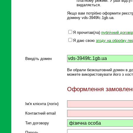
платному режимі. У разі відсу
видаляється.
Якщо вам потрібно оформити реєстра
домену vds-3949fc.1gb.ua.
Я прочитав(ла)
публічний договір
Я даю свою
згоду на обробку п
Введіть домен
Ви обрали безкоштовний домен в до
можете використовувати його з хост
Оформлення замовлен
Ім'я клієнта (логін)
Контактний email
Тип договору
Пароль