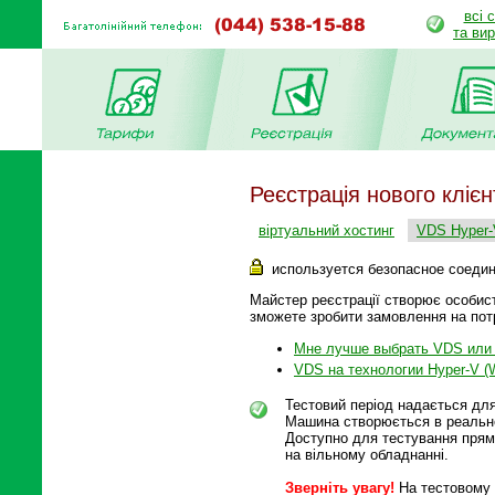
всі 
та ви
Реєстрація нового клієн
віртуальний хостинг
VDS Hyper-
используется безопасное соеди
Майстер реєстрації створює особист
зможете зробити замовлення на пот
Мне лучше выбрать VDS или 
VDS на технологии Hyper-V (W
Тестовий період надається для
Машина створюється в реально
Доступно для тестування прямо
на вільному обладнанні.
Зверніть увагу!
На тестовому 