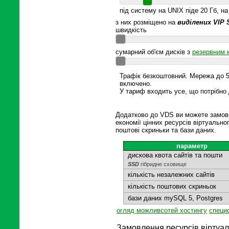
під систему на UNIX піде 20 Гб, н
з них розміщено на
виділених VIP
швидкість
сумарний об'єм дисків з
резервним 
Трафік безкоштовний. Мережа до 50
включено.
У тариф входить усе, що потрібно 
Додатково до VDS ви можете замови
економії цінних ресурсів віртуально
поштові скриньки та бази даних.
параметр
дискова квота сайтів та пошти
SSD
гібридне сховище
кількість незалежних сайтів
кількість поштових скриньок
бази даних mySQL 5, Postgres
огляд можливсотей хостингу
специф
Замовлення ресурсів віртуал