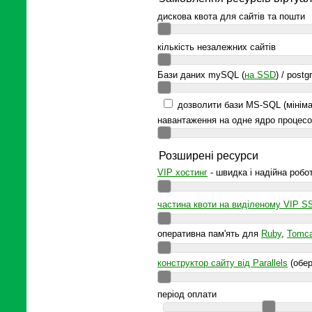
дискова квота для сайтів та пошти
кількість незалежних сайтів
Бази даних mySQL (
на SSD
) / postg
дозволити бази MS-SQL (мініма
навантаження на одне ядро процесо
Розширені ресурси
VIP хостинг
- швидка і надійна робо
частина квоти на виділеному VIP S
оперативна пам'ять для
Ruby
,
Tomca
конструктор сайту від Parallels
(обер
період оплати