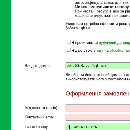
автосерфінгу, а також для тих 
Ми можемо
зупинити тестов
При нестачі ресурсів або за р
машина активується і ви змож
Якщо вам потрібно оформити реєстра
8b8aza.1gb.ua.
Я прочитав(ла)
публічний договір
Я даю свою
згоду на обробку п
Введіть домен
Ви обрали безкоштовний домен в до
використовувати його з хостингом б
Оформлення замовлен
Ім'я клієнта (логін)
Контактний email
Тип договору