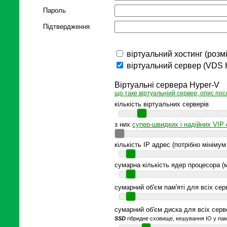
Пароль
Підтвердження
віртуальний хостинг (розм
віртуальний сервер (VDS 
Віртуальні сервера Hyper-V
що таке віртуальніий сервер, опис пос
кількість віртуальних серверів
з них
супер-швидких і надійних VIP 
кількість IP адрес (потрібно мініму
сумарна кількість ядер процесора (
сумарний об'єм пам'яті для всіх сер
сумарний об'єм диска для всіх серв
SSD
гібридне сховище, кешування IO у пам