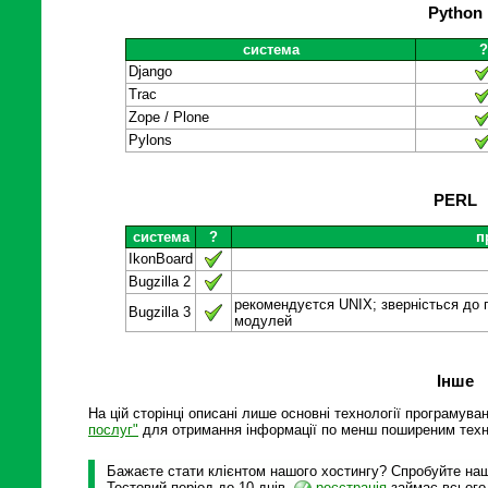
Python
система
Django
Trac
Zope / Plone
Pylons
PERL
система
?
п
IkonBoard
Bugzilla 2
рекомендуєтся UNIX; зверністься до 
Bugzilla 3
модулей
Інше
На цій сторінці описані лише основні технології програмува
послуг"
для отримання інформації по менш поширеним техн
Бажаєте стати клієнтом нашого хостингу? Спробуйте наші
Тестовий період до 10 днів,
реєстрація
займає всього