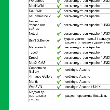
Wordpress
рекомендується Apache / UNI
MediaWiki
рекомендується Apache
DokuWiki
рекомендується Apache
osCommerce 2
рекомендується Apache
Бітрікс:
Управління
рекомендується Apache / UNI
сайтом
Netcat
рекомендується Apache / UNI
будьте уважні - слеші \ запис
BinN S.Builder
працювати, краще відразу вказ
Metasearch
рекомендується Apache
Typo3
рекомендується Apache
Drupal
рекомендується Apache / UNI
ModX CMS
рекомендується Apache / UNI
Coppermine
необхідно Apache
Gallery
4Images Gallery
необхідно Apache
Mantis
необхідно Apache
WebSVN
необхідно Apache / UNIX
Модулі до
портальних
працює переважна більшість
систем