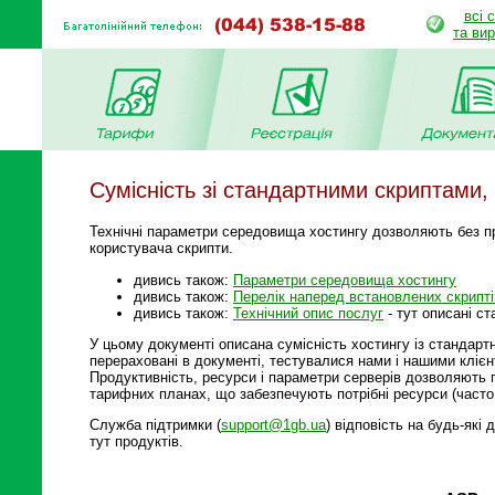
всі 
та ви
Сумісність зі стандартними скриптами,
Технічні параметри середовища хостингу дозволяють без пр
користувача скрипти.
дивись також:
Параметри середовища хостингу
дивись також:
Перелік наперед встановлених скрипті
дивись також:
Технічний опис послуг
- тут описані ст
У цьому документі описана сумісність хостингу із стандарт
перераховані в документі, тестувалися нами і нашими клієн
Продуктивність, ресурси і параметри серверів дозволяють
тарифних планах, що забезпечують потрібні ресурси (часто
Служба підтримки (
support@1gb.ua
) відповість на будь-які
тут продуктів.