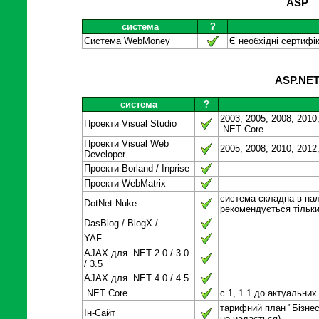
ASP
система
?
Система WebMoney
Є необхідні сертифік
ASP.NE
система
?
2003, 2005, 2008, 2010,
Проекти Visual Studio
.NET Core
Проекти Visual Web
2005, 2008, 2010, 2012
Developer
Проекти Borland / Inprise
Проекти WebMatrix
система складна в на
DotNet Nuke
рекомендується тільк
DasBlog / BlogX / ...
YAF
AJAX для .NET 2.0 / 3.0
/ 3.5
AJAX для .NET 4.0 / 4.5
.NET Core
c 1, 1.1 до актуальних
тарифний план "Бізнес
Ін-Сайт
не надається)