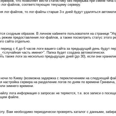
ерверов, что позволяет вести статистику без перерыва при смене типа 
р лог-файлов, соответствующих текущему серверу.
я лог-файлов, то лог-файлы старше 3-х дней будут удаляться автомати
тся сходным образом. В личном кабинете пользователя на странице "Уп
 режим предоставления лог-файлов, а также посмотреть статус этого 
го сайта отдельно.
период с 4 до 6 часов логи вашего сайта за предыдущий день будут п
<случайная часть имени>". Папка будет создана автоматически.
ть также логи за несколько предыдущих дней (до 30), если они хранили
а ночи по Киеву (возможна задержка с переключением на следующий фай
я настройка сервера на разделение логов по дням по времени Гринвича, т
 или зимнего времени.
йлу лога информация о запросах не теряются, т.е. все записи о посещ
ющем файле.
оту. Вам необходимо периодически проверять каталог с данными, забир