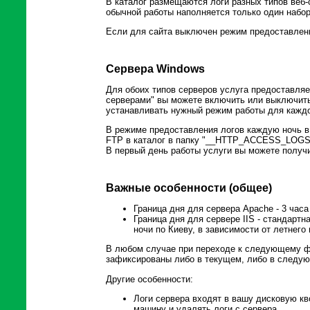
В каталог размещаются логи разных типов веб-с
обычной работы наполняется только один набо
Если для сайта выключен режим предоставлени
Сервера Windows
Для обоих типов серверов услуга предоставляе
серверами" вы можете включить или выключить
устанавливать нужный режим работы для каждо
В режиме предоставления логов каждую ночь в 
FTP в каталог в папку "__HTTP_ACCESS_LOGS_
В первый день работы услуги вы можете получи
Важные особенности (общее)
Граница дня для сервера Apache - 3 час
Граница дня для сервере IIS - стандартна
ночи по Киеву, в зависимости от летнего
В любом случае при переходе к следующему фа
зафиксированы либо в текущем, либо в следу
Другие особенности:
Логи сервера входят в вашу дисковую кв
машину и удалять логи с сервера.