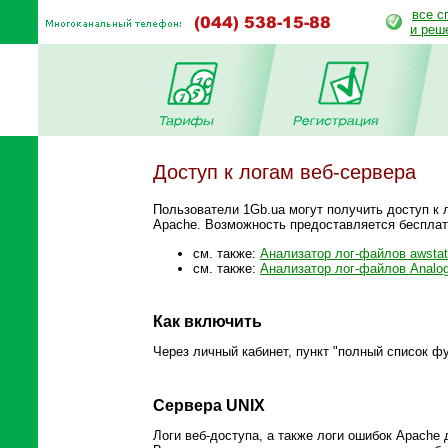
все с
и реш
Доступ к логам веб-сервера
Пользователи 1Gb.ua могут получить доступ к л
Apache. Возможность предоставляется беспла
см. также:
Анализатор лог-файлов awsta
см. также:
Анализатор лог-файлов Analo
Как включить
Через личный кабинет, пункт "полный список фу
Сервера UNIX
Логи веб-доступа, а также логи ошибок Apache 