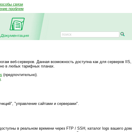
пособы связи
ение проблем
огам веб-серверов. Данная возможность доступна как для серверов IIS,
тно в любых тарифных планах.
ts
(предпочтительно).
g
.
нкций", "управление сайтами и серверами".
доступны в реальном времени через FTP / SSH, каталог logs вашего дом