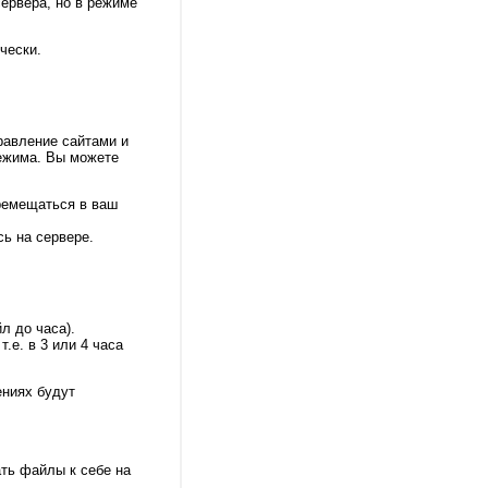
сервера, но в режиме
чески.
равление сайтами и
режима. Вы можете
еремещаться в ваш
сь на сервере.
л до часа).
.е. в 3 или 4 часа
ениях будут
ать файлы к себе на