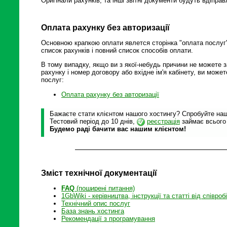
Оригінали рахунків, та інші звітні документи будуть вдіпра
Оплата рахунку без авторизації
Основною крапкою оплати явлется сторінка "оплата послуг"
список рахунків і повний список способів оплати.
В тому випадку, якщо ви з якої-небудь причини не можете з
рахунку і номер договору або вхідне ім'я кабінету, ви мож
послуг:
Оплата рахунку без авторизації
Бажаєте стати клієнтом нашого хостингу? Спробуйте наші
Тестовий період до 10 днів,
реєстрація
займає всього
Будемо раді бачити вас нашим клієнтом!
Зміст технічної документації
FAQ
(поширені питання)
1GbWiki - керівництва, інструкції та статті від співроб
Технічний опис послуг
База знань хостинга
Рекомендації з програмування