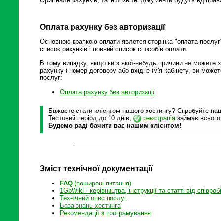
Оригінали рахунків, та інші звітні документи будуть вдіпра
Оплата рахунку без авторизації
Основною крапкою оплати явлется сторінка "оплата послуг"
список рахунків і повний список способів оплати.
В тому випадку, якщо ви з якої-небудь причини не можете з
рахунку і номер договору або вхідне ім'я кабінету, ви мож
послуг:
Оплата рахунку без авторизації
Бажаєте стати клієнтом нашого хостингу? Спробуйте наші
Тестовий період до 10 днів,
реєстрація
займає всього
Будемо раді бачити вас нашим клієнтом!
Зміст технічної документації
FAQ
(поширені питання)
1GbWiki - керівництва, інструкції та статті від співроб
Технічний опис послуг
База знань хостинга
Рекомендації з програмування