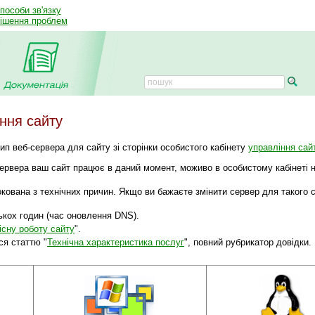
способи зв'язку
рішення проблем
ння сайту
ип веб-сервера для сайту зі сторінки особистого кабінету
управління сай
сервера ваш сайт працює в даний момент, моживо в особистому кабінеті н
кована з технічних причин. Якщо ви бажаєте змінити сервер для такого с
ькох годин (час оновлення DNS).
існу роботу сайту
".
ся статтю "
Технічна характеристика послуг
", повний рубрикатор довідки.