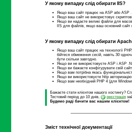
У якому випадку слід обирати IIS?
Якщо ваш сайт працює на ASP або ASP .N
Якщо ваш сайт не використовує скриптові
Якщо ви надаєте великі файли для масово
IIS для файлів, якщо ваш основний сайт 
У якому випадку слід обирати Apac
Якщо ваш сайт працює на технології PHP, 
бійтеся обмеження сесій, навіть 30 одноча
бути скільки завгодно.
Якщо ви не використовуєте ASP і ASP .NE
Якщо ви бажаєте конфігурувати свій сайт
Якщо вам потрібна якась функціональніст
Якщо ви використовуєте http авторизацію
Якщо вам необхідний PHP 4 (для Window
Бажаєте стати клієнтом нашого хостингу? Спр
Тестовий період до 10 днів,
реєстрація
зай
Будемо раді бачити вас нашим клієнтом!
Зміст технічної документації