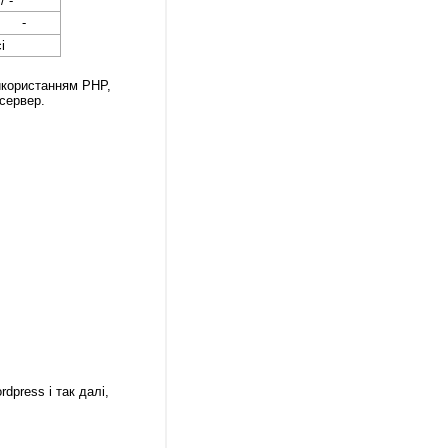
/ -
-
і
икористанням PHP,
сервер.
dpress і так далі,