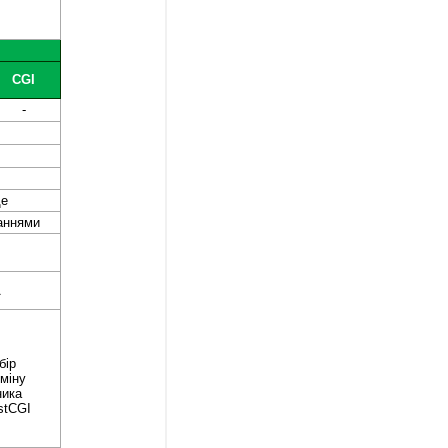
CGI
-
ще
аннями
ї
бір
зміну
ника
astCGI