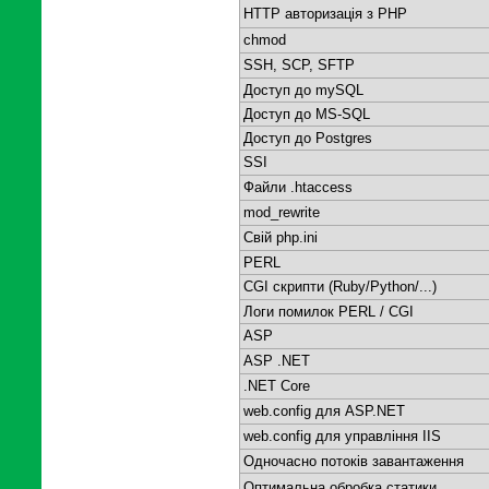
HTTP авторизація з PHP
chmod
SSH, SCP, SFTP
Доступ до mySQL
Доступ до MS-SQL
Доступ до Postgres
SSI
Файли .htaccess
mod_rewrite
Свій php.ini
PERL
CGI скрипти (Ruby/Python/...)
Логи помилок PERL / CGI
ASP
ASP .NET
.NET Core
web.config для ASP.NET
web.config для управління IIS
Одночасно потоків завантаження
Оптимальна обробка статики