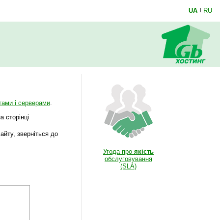
UA
|
RU
тами і серверами
.
а сторінці
айту, зверніться до
Угода про
якість
обслуговування
(SLA)