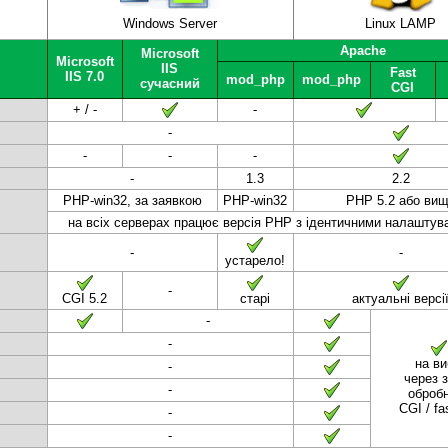
Windows Server
Linux LAMP
Apache
Microsoft
Microsoft
IIS
Fast
IIS 7.0
mod_php
mod_php
сучасний
CGI
+ / -
-
-
-
-
-
-
1.3
2.2
PHP-win32, за заявкою
PHP-win32
PHP 5.2 або ви
на всіх серверах працює версія PHP з ідентичними налаштув
-
-
устарело!
-
CGI 5.2
старі
актуальні версі
-
-
на ви
-
через 
-
оброб
CGI / f
-
-