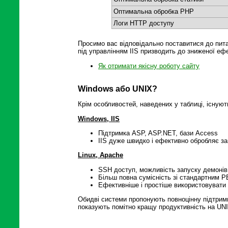
Оптимальна обробка PHP
Логи HTTP доступу
Просимо вас відповідально поставитися до пит
під управлінням IIS призводить до зниженої еф
Як отримати якісну роботу сайту
Windows або UNIX?
Крім особливостей, наведених у таблиці, існують
Windows, IIS
Підтримка ASP, ASP.NET, бази Access
IIS дуже швидко і ефективно обробляє з
Linux, Apache
SSH доступ, можливість запуску демонів 
Більш повна сумісність зі стандартним 
Ефективніше і простіше використовувати в
Обидві системи пропонують повноцінну підтримку
показують помітно кращу продуктивність на UN