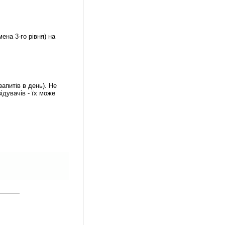
ена 3-го рівня) на
апитів в день). Не
ідувачів - їх може