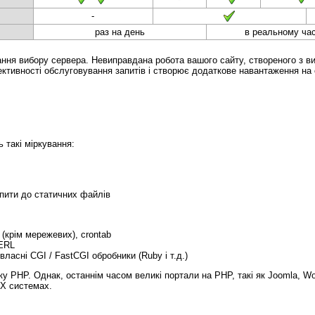
-
раз на день
в реальному час
ання вибору сервера. Невиправдана робота вашого сайту, створеного з в
ективності обслуговування запитів і створює додаткове навантаження на 
 такі міркування:
апити до статичних файлів
(крім мережевих), crontab
PERL
ласні CGI / FastCGI обробники (Ruby і т.д.)
 PHP. Однак, останнім часом великі портали на PHP, такі як Joomla, Wor
IX системах.