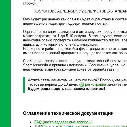
строкой):
XJS*C4JDBQADN1.NSBN3*2IDNEN*GTUBE-STANDARD
Оно будет расценено как спам и будет обработано в соотв
перемещено в ящик для подозрительной почты).
Оценка почты спам-фильтром и антивирусом - ресурсоемки
может затратить от 1 до 5-10 секунд. В том случае, если п
необходимостью проверить большое количество писем, воз
ящики, для которых включена фильтрация.
На скорости работы ящиков без фильтрации это не отража
имеет более высокий приоритет и осуществляется как обыч
Сообщения, поступающие в ящик нежелательной почты, в 
SpamAssassin о причине блокировки. Сообщения, успешно
неизменном виде (без комментариев от SpamAssassin).
Хотите стать клиентом нашего хостинга? Попробуйте наш
Тестовый период до 10 дней,
регистрация
занимает вс
Будем рады видеть вас нашим клиентом!
Оглавление технической документации
FAQ
(часто задаваемые вопросы)
1GbWiki - руководства, инструкции и статьи от сотру