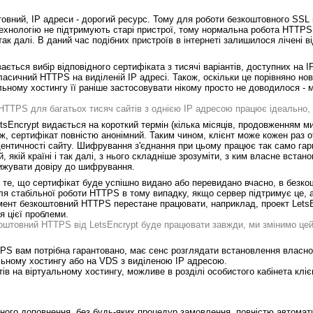
овний, IP адреси - дорогий ресурс. Тому для роботи безкоштовного SSL
ехнологію не підтримують старі пристрої, тому нормальна робота HTTP
 так далі. В даний час подібних пристроїв в інтернеті залишилося лічені ві
ається вибір відповідного сертифіката з тисячі варіантів, доступних на I
асичний HTTPS на виділеній IP адресі. Також, оскільки це порівняно нов
льному хостингу її раніше застосовувати нікому просто не доводилося - м
HTTPS для багатьох тисяч сайтів з однією IP адресою працює ідеально,
sEncrypt видається на короткий термін (кілька місяців, продовженням 
ож, сертифікат повністю анонімний. Таким чином, клієнт може кожен раз 
дентичності сайту. Шифрування з'єднання при цьому працює так само гарно
й, якій країні і так далі, з нього складніше зрозуміти, з ким власне вст
нижувати довіру до шифрування.
 на те, що сертифікат буде успішно видано або перевидано вчасно, в безк
 стабільної роботи HTTPS в тому випадку, якщо сервер підтримує це, а
ент безкоштовний HTTPS перестане працювати, наприклад, проект LetsE
 цієї проблеми.
оштовний HTTPS від LetsEncrypt буде працювати завжди, ми змінимо цей
S вам потрібна гарантовано, має сенс розглядати встановлення власно
альному хостингу або на VDS з виділеною IP адресою.
тів на віртуальному хостингу, можливе в розділі особистого кабінета клі
вного доповнення, без будь-яких процедур замовлення, повністю автомат