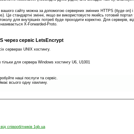
х вашого сайту можна за допомогою серверних змінних HTTPS (буде on) і
Це стандартні змінні, якщо ви використовуєте якийсь готовий портал 
токолу для внутрішніх потреб буде проходити коректно. Для серверів, ві
називається X-Forwarded-Proto.
S через сервіс LetsEncrypt
іх серверах UNIX хостингу.
тільки для сервера Windows хостингу U6, U1001
обуйте наші послуги та сервіс.
має всього одну хвилину.
 від співробітників 1gb.ua