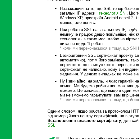
Незважаючи на те, що SSL тепер безкошт
загальні IP адреси і
технологія SNI
. Цю т
Windows XP, пристроїв Android версії 2, і
менше, але вони є.
При роботі з SSL на загальному IP, відбув
неминуче працює дещо повільніше, ніж кл
технологія - в таких масштабах на віртуа
питання щодо її роботі.
* коли ми переконаємося в тому, що SNI 
Безкоштовний SSL сертифікат проекту Let
автоматично), потім його замінюють, так
сертифікат, що знижує якість перевірки і
сертифікаті не написано, кому він видани
з'єднання. У деяких випадках це може з
Ну і звичайно, на жаль, ніяких гарантій
немає. Ми будемо робити все можливе для
можемо. Це означає, що якщо в один мом
ми не зможемо гарантувати вам вирішення
* коли ми переконаємося в тому, що безк
Одним словом, якщо робота за протоколом HTTP
від комерційного центру сертифікації, на вірту
Встановлення власного сертифікату
, для сай
SSL
Проте, в якості абсолютно безкошто