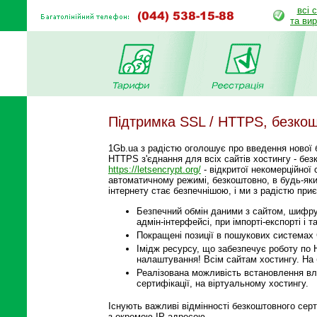
всі 
та ви
Підтримка SSL / HTTPS, безкошт
1Gb.ua з радістю оголошує про введення нової 
HTTPS з'єднання для всіх сайтів хостингу - бе
https://letsencrypt.org/
- відкритої некомерційної
автоматичному режимі, безкоштовно, в будь-яки
інтернету стає безпечнішою, і ми з радістю приє
Безпечний обмін даними з сайтом, шифрув
адмін-інтерфейсі, при імпорті-експорті і та
Покращені позиції в пошукових системах G
Імідж ресурсу, що забезпечує роботу по 
налаштування! Всім сайтам хостингу. На
Реалізована можливість встановлення вла
сертифікації, на віртуальному хостингу.
Існують важливі відмінності безкоштовного серт
з окремою IP адресою