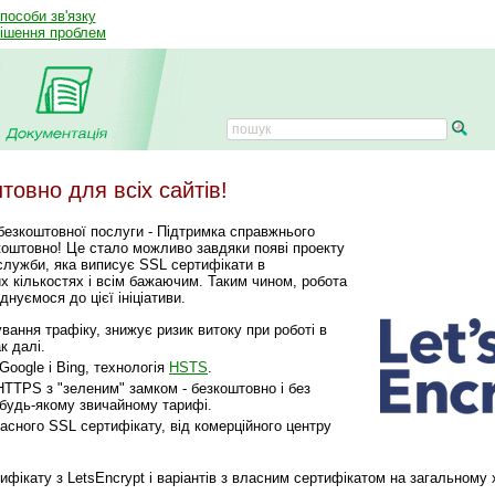
способи зв'язку
рішення проблем
овно для всіх сайтів!
безкоштовної послуги - Підтримка справжнього
зкоштовно! Це стало можливо завдяки появі проекту
 служби, яка виписує SSL сертифікати в
х кількостях і всім бажаючим. Таким чином, робота
днуємося до цієї ініціативи.
ання трафіку, знижує ризик витоку при роботі в
к далі.
oogle і Bing, технологія
HSTS
.
HTTPS з "зеленим" замком - безкоштовно і без
 будь-якому звичайному тарифі.
сного SSL сертифікату, від комерційного центру
ифікату з LetsEncrypt і варіантів з власним сертифікатом на загальному 