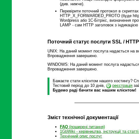
(див. нижче).
Перевірити поточний протокол в скрипта
HTTP_X_FORWARDED_PROTO (буде https). 
Wordpress або 1С-Бітрікс, визначення про
LAMP - сам HTTP заголовок з індикацією 
Поточний статус послуги SSL / HTTP
UNIX: На даний момент послуга надається на вс
Впровадження завершено.
WINDOWS: На даний момент послуга надається 
Впровадження завершено.
Бажаєте стати клієнтом нашого хостингу? Спр
Тестовий період до 10 днів,
реєстрація
зай
Будемо раді бачити вас нашим клієнтом!
Зміст технічної документації
FAQ
(поширені питання)
1GbWiki - керівництва, інструкції та статті
Технічний опис послуг