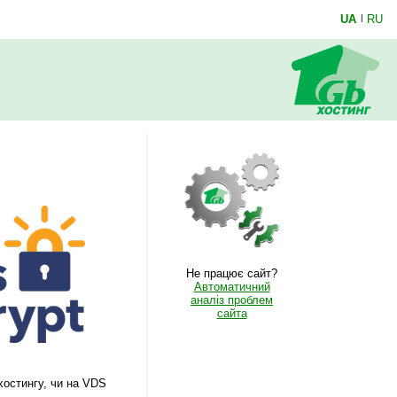
UA
|
RU
Не працює сайт?
Автоматичний
аналіз проблем
сайта
хостингу, чи на VDS