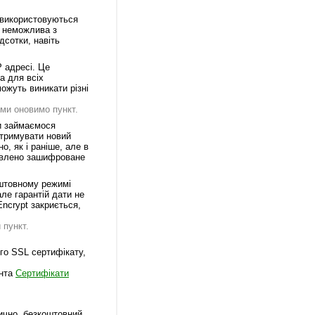
 використовуються
S неможлива з
дсотки, навіть
P адресі. Це
а для всіх
ожуть виникати різні
 ми оновимо пункт.
ми займаємося
отримувати новий
, як і раніше, але в
ановлено зашифроване
оштовному режимі
ле гарантій дати не
ncrypt закриється,
 пункт.
го SSL сертифікату,
єнта
Сертифікати
ично, безкоштовний