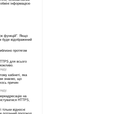
обміні інформацією
ок функцій". Якщо
ом буде відображений
риблизно протягом
HTTPS для всього
можливо.
раду.
ому кабінеті, яка
ми знаємо, що
ихось причин
раду.
переадресацію на
ристуватися HTTPS,
 тільки відносні
те поточний протокол