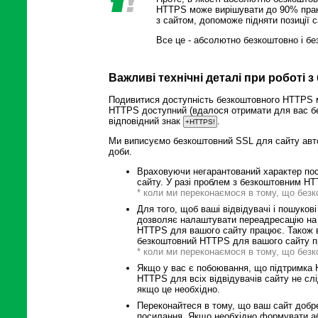
HTTPS може вирішувати до 90% практ
з сайтом, допоможе підняти позиції с
Все це - абсолютно безкоштовно і бе
Важливі технічні деталі при роботі
Подивитися доступність безкоштовного HTTPS мо
HTTPS доступний (вдалося отримати для вас бе
відповідний знак
.
+HTTPS!
Ми виписуємо безкоштовний SSL для сайту авто
доби.
Враховуючи негарантований характер пос
сайту. У разі проблем з безкоштовним H
* коли ми переконаємося в тому, що без
Для того, щоб ваші відвідувачі і пошуков
дозволяє налаштувати переадресацію на 
HTTPS для вашого сайту працює. Також 
безкоштовний HTTPS для вашого сайту п
* коли ми переконаємося в тому, що без
Якщо у вас є побоювання, що підтримка 
HTTPS для всіх відвідувачів сайту не сл
якщо це необхідно.
Переконайтеся в тому, що ваш сайт добре
посилання. Якщо необхідно формувати абс