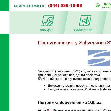
всі 
та ви
Послуги хостингу Subversion (
Subversion (скорочено SVN) - сучасна система 
для спільної роботи над одним проектом.
SVN є найпростішою у використанні і одночасн
Домашня сторінка проекту, посилання на
Популярний клієнт для Windows - Tortoi
Підтримка Subversion на 1Gb.ua
Акція
!!
Ви маєте можливість створити SVN реп