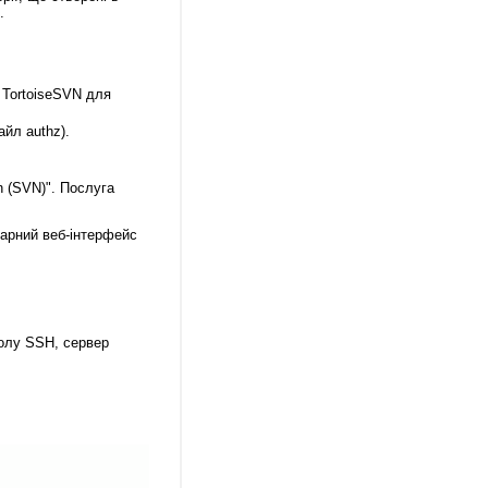
.
 TortoiseSVN для
йл authz).
n (SVN)". Послуга
гарний веб-інтерфейс
олу SSH, сервер