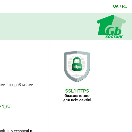
UA
|
RU
ами і розробниками
SSL/HTTPS
безкоштовно
для всіх сайтів!
SVN_ru/
ії, що створені в