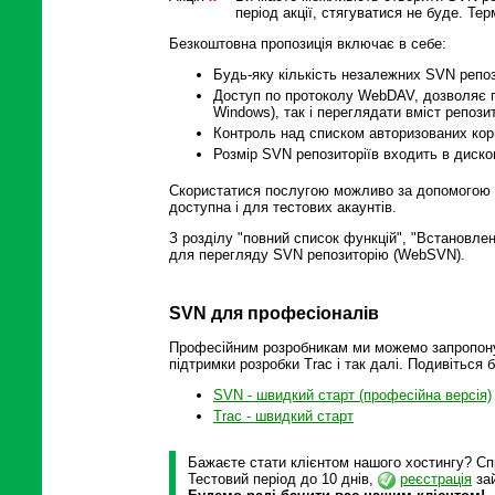
період акції, стягуватися не буде. Те
Безкоштовна пропозиція включає в себе:
Будь-яку кількість незалежних SVN репо
Доступ по протоколу WebDAV, дозволяє п
Windows), так і переглядати вміст репоз
Контроль над списком авторизованих кори
Розмір SVN репозиторіїв входить в диско
Скористатися послугою можливо за допомогою ос
доступна і для тестових акаунтів.
З розділу "повний список функцій", "Встановлен
для перегляду SVN репозиторію (WebSVN).
SVN для професіоналів
Професійним розробникам ми можемо запропону
підтримки розробки Trac і так далі. Подивіться 
SVN - швидкий старт (професійна версія)
Trac - швидкий старт
Бажаєте стати клієнтом нашого хостингу? Спр
Тестовий період до 10 днів,
реєстрація
зай