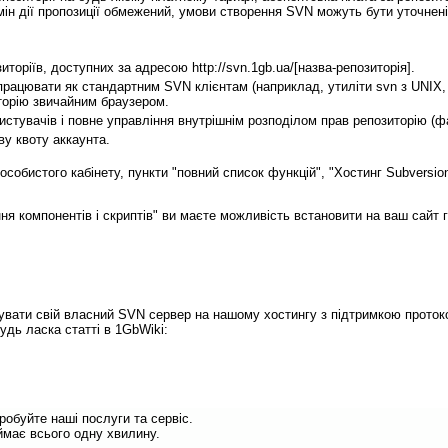
рмін дії пропозиції обмежений, умови створення SVN можуть бути уточнені
зиторіїв, доступних за адресою
http://svn.1gb.ua/[назва-репозиторія].
рацювати як стандартним SVN клієнтам (наприклад, утиліти svn з UNIX,
иторію звичайним браузером.
стувачів і повне управління внутрішнім розподілом прав репозиторію (фа
ву квоту аккаунта.
обистого кабінету, пункти "повний список функцій", "Хостинг Subversio
ня компонентів і скриптів" ви маєте можливість встановити на ваш сайт 
вати свій власний SVN сервер на нашому хостингу з підтримкою проток
будь ласка статті в 1GbWiki:
обуйте наші послуги та сервіс.
має всього одну хвилину.