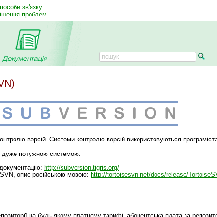
способи зв'язку
рішення проблем
SVN)
контролю версій. Системи контролю версій використовуються програміст
о дуже потужною системою.
 документацію:
http://subversion.tigris.org/
seSVN, опис російською мовою:
http://tortoisesvn.net/docs/release/Tortoise
озиторії на будь-якому платному тарифі, абонентська плата за репозитор