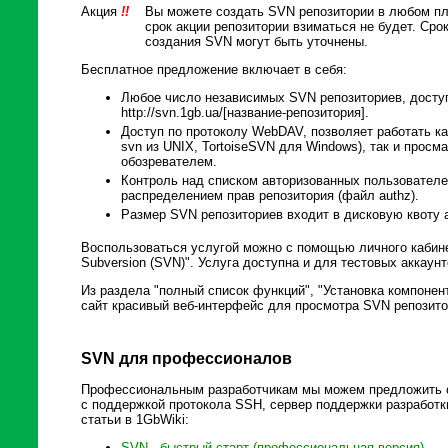
Акция
!!
Вы можете создать SVN репозитории в любом пл
срок акции репозитории взиматься не будет. Сро
создания SVN могут быть уточнены.
Бесплатное предложение включает в себя:
Любое число независимых SVN репозиториев, досту
http://svn.1gb.ua/[название-репозитория].
Доступ по протоколу WebDAV, позволяет работать к
svn из UNIX, TortoiseSVN для Windows), так и прос
обозревателем.
Контроль над списком авторизованных пользователе
распределением прав репозитория (файл authz).
Размер SVN репозиториев входит в дисковую квоту а
Воспользоваться услугой можно с помощью личного кабине
Subversion (SVN)". Услуга доступна и для тестовых аккаунт
Из раздела "полный список функций", "Установка компонен
сайт красивый веб-интерфейс для просмотра SVN репозит
SVN для профессионалов
Профессиональным разработчикам мы можем предложить с
с поддержкой протокола SSH, сервер поддержки разработки
статьи в 1GbWiki:
SVN - быстрый старт (профессиональная версия)