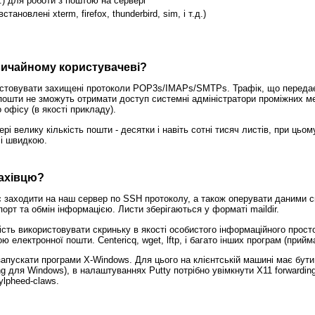
.д.) для роботи з поштою на сервері
новлені xterm, firefox, thunderbird, sim, і т.д.)
вичайному користувачеві?
стовувати захищені протоколи POP3s/IMAPs/SMTPs. Трафік, що переда
пошти не зможуть отримати доступ системні адміністратори проміжних м
 офісу (в якості прикладу).
і велику кількість пошти - десятки і навіть сотні тисяч листів, при цьом
і швидкою.
ахівцю?
 заходити на наш сервер по SSH протоколу, а також оперувати даними 
порт та обмін інформацією. Листи зберігаються у форматі maildir.
сть використовувати скриньку в якості особистого інформаційного прост
 електронної пошти. Centericq, wget, lftp, і багато інших програм (прий
апускати програми X-Windows. Для цього на клієнтській машині має бути
 для Windows), в налаштуваннях Putty потрібно увімкнути X11 forwardin
sylpheed-claws.