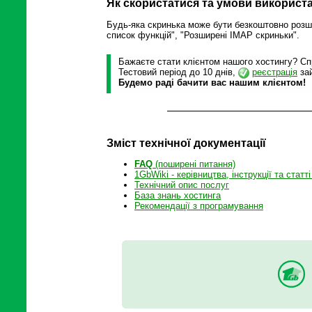
Як скористатися та умови використ
Будь-яка скринька може бути безкоштовно розши
список функцій", "Розширені IMAP скриньки".
Бажаєте стати клієнтом нашого хостингу? Спр
Тестовий період до 10 днів,
реєстрація
зай
Будемо раді бачити вас нашим клієнтом!
Зміст технічної документації
FAQ
(поширені питання)
1GbWiki - керівництва, інструкції та статті
Технічний опис послуг
База знань хостинга
Рекомендації з програмування