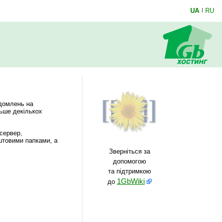
UA
|
RU
ідомлень на
льше декількох
сервер,
штовими папками, а
Зверніться за
допомогою
та підтримкою
1GbWiki
до