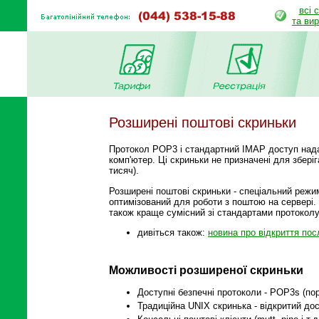
всі 
та ви
Розширені поштові скриньки
Протокол POP3 і стандартний IMAP доступ нада
комп'ютер. Ці скриньки не призначені для збері
тисяч).
Розширені поштові скриньки - спеціальний реж
оптимізований для роботи з поштою на сервері
також краще сумісний зі стандартами протокол
дивіться також:
новина про відкриття пос
Можливості розширеної скриньки
Доступні безпечні протоколи - POP3s (пор
Традиційна UNIX скринька - відкритий дос