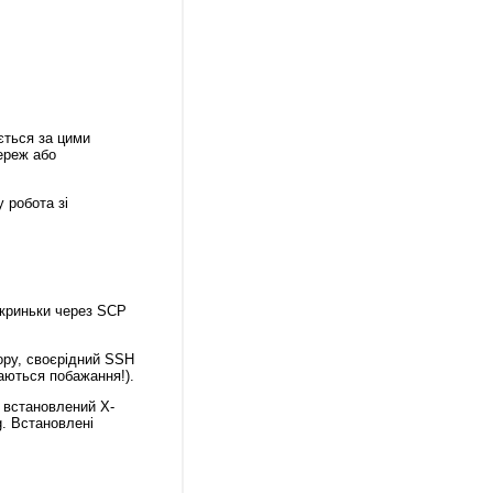
ється за цими
ереж або
у робота зі
скриньки через SCP
ору, своєрідний SSH
маються побажання!).
 встановлений X-
g. Встановлені