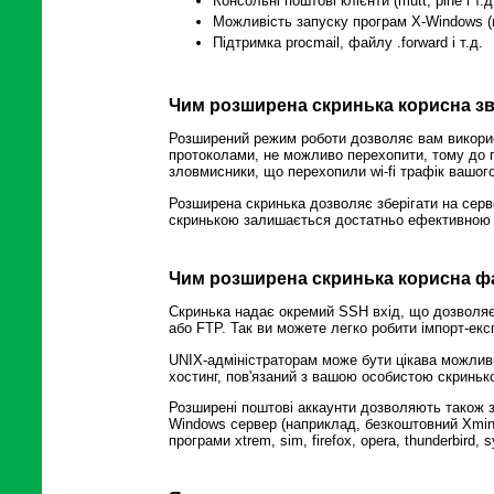
Консольні поштові клієнти (mutt, pine і т
Можливість запуску програм X-Windows (вста
Підтримка procmail, файлу .forward і т.д.
Чим розширена скринька корисна з
Розширений режим роботи дозволяє вам викори
протоколами, не можливо перехопити, тому до 
зловмисники, що перехопили wi-fi трафік вашого
Розширена скринька дозволяє зберігати на сервер
скринькою залишається достатньо ефективною 
Чим розширена скринька корисна ф
Скринька надає окремий SSH вхід, що дозволяє
або FTP. Так ви можете легко робити імпорт-екс
UNIX-адміністраторам може бути цікава можливі
хостинг, пов'язаний з вашою особистою скринькою
Розширені поштові аккаунти дозволяють також з
Windows сервер (наприклад, безкоштовний Xming
програми xtrem, sim, firefox, opera, thunderbird, 