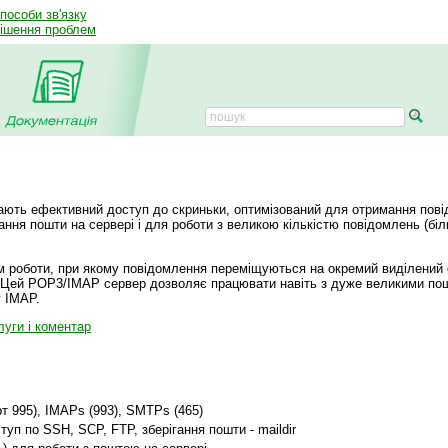
способи зв'язку
рішення проблем
ють ефективний доступ до скриньки, оптимізований для отримання пов
гання пошти на сервері і для роботи з великою кількістю повідомлень (бі
им роботи, при якому повідомлення переміщуються на окремий виділений 
. Цей POP3/IMAP сервер дозволяє працювати навіть з дуже великими по
у IMAP.
луги і коментар
т 995), IMAPs (993), SMTPs (465)
туп по SSH, SCP, FTP, зберігання пошти - maildir