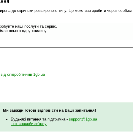
ання
рена до скриньки розширеного типу. Це можливо зробити через особисти
обуйте наші послуги та сервіс.
має всього одну хвилину.
 від співробітників 1gb.ua
Ми завжди готові відповісти на Ваші запитання!
Будь-які питання та підтримка -
support@1gb.ua
інші способи зв'язку