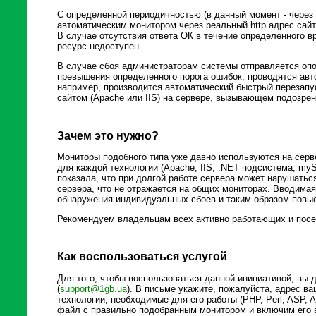
С определенной периодичностью (в данный момент - через
автоматическим монитором через реальный http адрес сай
В случае отсутствия ответа ОК в течение определенного в
ресурс недоступен.
В случае сбоя администраторам системы отправляется опо
превышения определенного порога ошибок, проводятся авт
например, производится автоматический быстрый перезапу
сайтом (Apache или IIS) на сервере, вызывающем подозрен
Зачем это нужно?
Мониторы подобного типа уже давно используются на серв
для каждой технологии (Apache, IIS, .NET подсистема, myS
показала, что при долгой работе сервера может нарушатьс
сервера, что не отражается на общих мониторах. Вводимая
обнаружения индивидуальных сбоев и таким образом повыс
Рекомендуем владельцам всех активно работающих и посе
Как воспользоваться услугой
Для того, чтобы воспользоваться данной инициативой, вы
(
support@1gb.ua
). В письме укажите, пожалуйста, адрес в
технологии, необходимые для его работы (PHP, Perl, ASP, 
файл с правильно подобранным монитором и включим его 