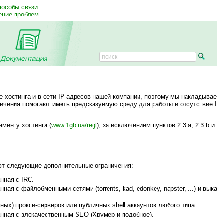
пособы связи
ение проблем
 хостинга и в сети IP адресов нашей компании, поэтому мы накладыва
ничения помогают иметь предсказуемую среду для работы и отсутствие 
менту хостинга (
www.1gb.ua/regl
), за исключением пунктов 2.3.a, 2.3.b и 
т следующие дополнительные ограничения:
нная с IRC.
ая с файлобменными сетями (torrents, kad, edonkey, napster, ...) и вы
ых) прокси-серверов или публичных shell аккаунтов любого типа.
нная с злокачественным SEO (Хрумер и подобное).