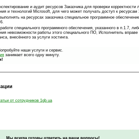
спектирование и аудит ресурсов Заказчика для проверки корректности 
ия и технологий Microsoft, для чего может получать доступ к ресурсам 
 выполнять на ресурсах заказчика специальное программное обеспечени
6.
работе специального программного обеспечения, указанного в п.1.7, ли
ния невозможности работы этого специального ПО, Исполнитель вправе 
нса, внесённого за услуги хостинга.
Попробуйте наши услуги и сервис.
ия
занимает всего одну минуту.
м!
тации
татьи от сотрудников 1gb.ua
Мы всегда готовы ответить на ваши вопросы!