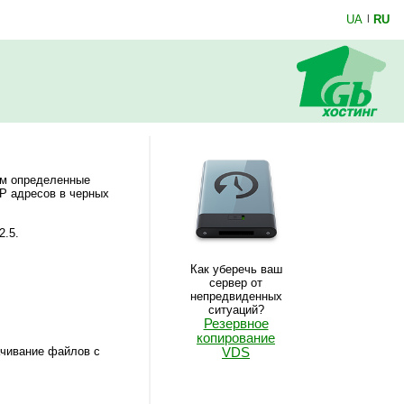
UA
|
RU
ем определенные
IP адресов в черных
2.5.
Как уберечь ваш
сервер от
непредвиденных
ситуаций?
Резервное
копирование
качивание файлов с
VDS