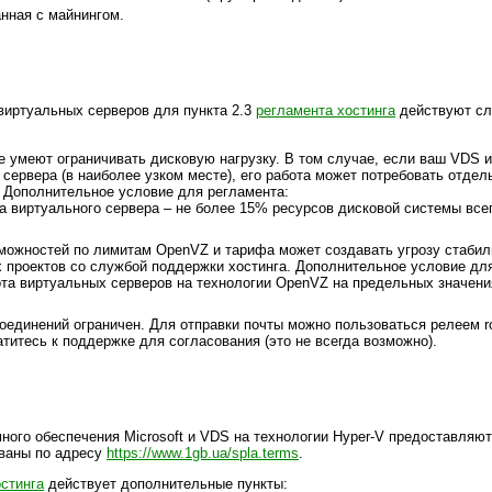
нная с майнингом.
виртуальных серверов для пункта 2.3
регламента хостинга
действуют с
е умеют ограничивать дисковую нагрузку. В том случае, если ваш VDS 
сервера (в наиболее узком месте), его работа может потребовать отдел
. Дополнительное условие для регламента:
 виртуального сервера – не более 15% ресурсов дисковой системы всег
можностей по лимитам OpenVZ и тарифа может создавать угрозу стабил
проектов со службой поддержки хостинга. Дополнительное условие для
ота виртуальных серверов на технологии OpenVZ на предельных значени
оединений ограничен. Для отправки почты можно пользоваться релеем ro
итесь к поддержке для согласования (это не всегда возможно).
ного обеспечения Microsoft и VDS на технологии Hyper-V предоставляю
ованы по адресу
https://www.1gb.ua/spla.terms
.
стинга
действует дополнительные пункты: