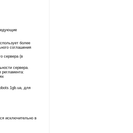
ледующие
использует более
ьного соглашения
о сервера (в
ьности сервера.
 регламента:
ях
bots.1gb.ua, для
тся исключительно в