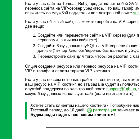
Если у вас сайт на Tomcat, Ruby, представляет собой SV
переноса сайта на VIP-сервер убедитесь, что ваш тариф и
свяжитесь со службой поддержки по электронной почте
su
Если у вас обычный сайт, вы можете перейти на VIP серве
две вещи:
Создайте или переместите сайт на VIP сервер (для 
серверами" в личном кабинете).
Создайте базу данных mySQL на VIP сервере (опция 
данные ("импорт/экспорт/перенос баз данных mySQL"
Перенастройте сайт для того, чтобы он работал с ба
Опция создания ресурса или перенос ресурса на VIP хости
VIP в тарифе и оплаты тарифа VIP хостинга.
Если у вас совсем нет опыта работы с хостингом, вы може
ваш ресурс на VIP хостинг, но эта задача будет выполнять
службой поддержки по электронной почте
support@1gb.ua
,
какую базу данных использует сайт (если вы знаете это).
Хотите стать клиентом нашего хостинга? Попробуйте наш
Тестовый период до 10 дней,
регистрация
занимает вс
Будем рады видеть вас нашим клиентом!