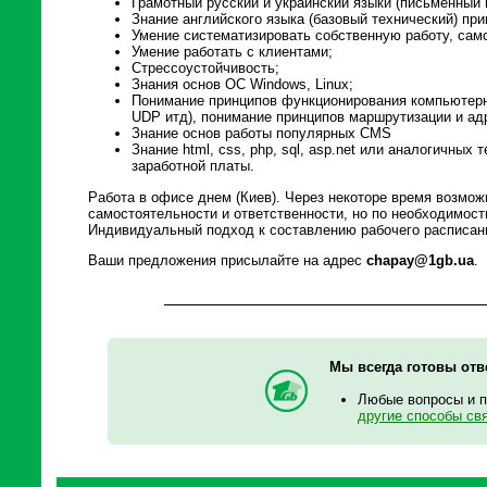
Грамотный русский и украинский языки (письменный 
Знание английского языка (базовый технический) при
Умение систематизировать собственную работу, само
Умение работать с клиентами;
Стрессоустойчивость;
Знания основ ОС Windows, Linux;
Понимание принципов функционирования компьютерны
UDP итд), понимание принципов маршрутизации и адр
Знание основ работы популярных CMS
Знание html, css, php, sql, asp.net или аналогичных
заработной платы.
Работа в офисе днем (Киев). Через некоторе время возмож
самостоятельности и ответственности, но по необходимост
Индивидуальный подход к составлению рабочего расписан
Ваши предложения присылайте на адрес
chapay@1gb.ua
.
Мы всегда готовы отв
Любые вопросы и 
другие способы св