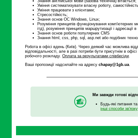
Знання англійської мови (базова технічна) вітається;
Уміння систематизувати власну роботу, самостійність
Уміння працювати з клієнтами;
Стресостійкість;
Знання основ ОС Windows, Linux;
Розуміння принципів функціонування комп'ютерних ме
ітд), розуміння принципів маршрутизації і адресації в
Знання основ роботи популярних CMS
Знання html, css, php, sql, asp.net або подібних техно
Робота в офісі вдень (Київ). Через деякий час можлива відд
відповідальності, але в разі потреби бути присутнім в офіс
робочого розкладу.
Оплата за результатами співбесіди
.
Ваші пропозиції надсилайте на адресу
chapay@1gb.ua
.
Ми завжди готові відп
Будь-які питання та
інші способи зв'язку