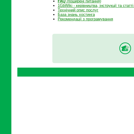
FAQ
(поширені питання)
1GbWiki - керівництва, інструкції та статті
Технічний опис послуг
База знань хостинга
Рекомендації з програмування