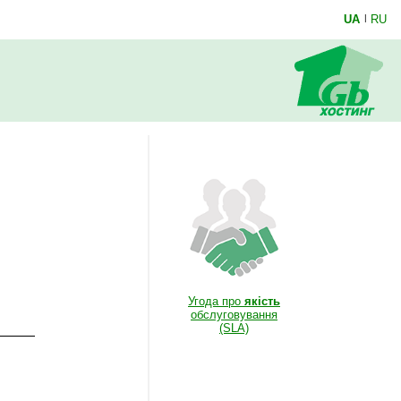
UA
|
RU
Угода про
якість
обслуговування
(SLA)