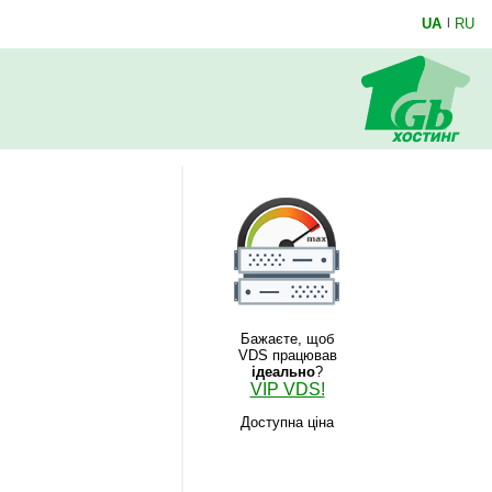
UA
|
RU
Бажаєте, щоб
VDS працював
ідеально
?
VIP VDS!
Доступна ціна