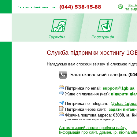
всі 
та ви
Служба підтримки хостингу 1G
Нагадуємо вам способи зв'язку зі службою підтр
Багатоканальний телефон:
(04
Підтримка по email:
support@1gb.ua
Живе спілкування (чат):
відкрити діа
Підтримка по Telegram:
@chat_1gbua
Підтримка через сайт:
задати питанн
Фізична поштова адреса:
03038, м. К
для заяв та іншої кореспонденції
Автоматичний аналіз проблем сайту
Інформація про сайт, домен, ip, nic-handle