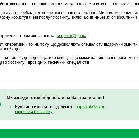
багатоканальні - на ваше питання може відповісти кожен з вільних спеціа
ати дані, необхідні для вирішення вашого питання. Ми надамо консульт
кому користувачеві послуг хостингу, включаючи кінцевих співробітників в
дтримкою - електронна пошта (
support@1gb.ua
).
шті оперативні і точні, тому що дозволяють спеціалісту підтримки оцінити
и необхідно.
, на лист буде відповідати фахівець, що максимально повно орієнтуєть
во хостингу і провідних технічних спеціалістів.
Ми завжди готові відповісти на Ваші запитання!
Будь-які питання та підтримка -
support@1gb.ua
інші способи зв'язку