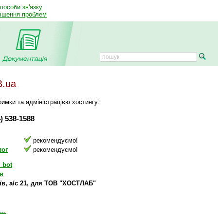
способи зв'язку
рішення проблем
B.ua
имки та адміністрацією хостингу:
4) 538-1588
рекомендуємо!
лог
рекомендуємо!
_bot
я
иїв, а/с 21, для ТОВ "ХОСТЛАБ"
...