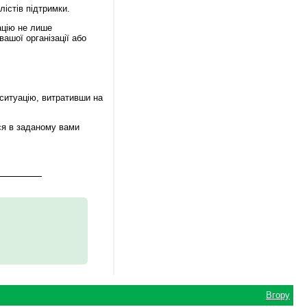
лістів підтримки.
ацію не лише
ашої організації або
 ситуацію, витративши на
ся в заданому вами
Вгору