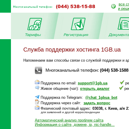
все с
и реш
Служба поддержки хостинга 1GB.ua
Напоминаем вам способы связи со службой поддержки и ад
Многоканальный телефон:
(044) 538-1588
Поддержка по email:
support@1gb.ua
ре
Живое общение (чат):
открыть диалог
ре
Поддержка по Telegram:
@chat_1gbua_bot
Поддержка через сайт:
задать вопрос
Физический почтовый адрес:
03038, г. Киев, а/
для заявлений и другой корреспонденции
Автоматический анализ проблем сайта
Информация о сайте, домене, ip, nic-handle...