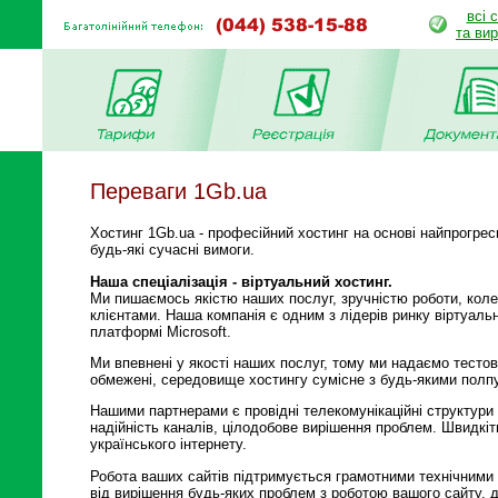
всі 
та ви
Переваги 1Gb.ua
Хостинг 1Gb.ua - професійний хостинг на основі найпрогрес
будь-які сучасні вимоги.
Наша спеціалізація - віртуальний хостинг.
Ми пишаємось якістю наших послуг, зручністю роботи, коле
клієнтами. Наша компанія є одним з лідерів ринку віртуаль
платформі Microsoft.
Ми впевнені у якості наших послуг, тому ми надаємо тестов
обмежені, середовище хостингу сумісне з будь-якими полп
Нашими партнерами є провідні телекомунікаційні структури 
надійність каналів, цілодобове вирішення проблем. Швидкіт
українського інтернету.
Робота ваших сайтів підтримується грамотними технічними с
від вирішення будь-яких проблем з роботою вашого сайту, д