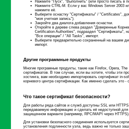
Нажмите "Пуск", "Выполнить" (или просто писать в п
Нажмите CTRL-M. Если у вас Windows Server 2003 или
нажмите её.
Выберите оснастку "Сертификаты" / "Certificates", 
"моя учетная запись").
Закройте два диалога добавления оснастки.
Откройте в дереве слева раздел "Доверенные Корнев
Certification Authorities", подраздел "Сертификаты"
"Все операции" / "All Tasks", импорт.
Выберите предварительно сохраненный на вашем дис
импорт.
Другие программные продукты
Многие програмные продукты, такие как Firefox, Opera, The
сертификатов. В том случае, если вы хотите, чтобы эти п
хостинга, вам необходимо импортировать сертификат in-sol
корневого центра сертификации. Как именно сделать это - 
Что такое сертификат безопасности?
Для работы ряда сайтов и служб доступны SSL или HTTPS
передаваемую информацию и сделать её недоступной для 
защищенном варианте (например, RPC/MAPI через HTTPS)
Для установки безопасного соединения используется серт
установления подлинности узла, ведь важно не только заши