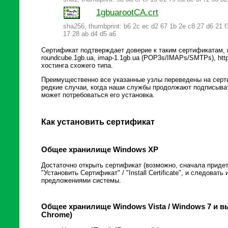
1gbuarootCA.crt
sha256, thumbprint: b6 2c ec d2 67 1b 2e c8 27 d6 21 f
17 28 ab d4 d5 a6
Сертификат подтверждает доверие к таким сертификатам, к
roundcube.1gb.ua, imap-1.1gb.ua (POP3s/IMAPs/SMTPs), https
хостинга схожего типа.
Преимущественно все указанные узлы переведены на сер
редкие случаи, когда наши службы продолжают подписыват
может потребоваться его установка.
Как установить сертификат
Общее хранилище Windows XP
Достаточно открыть сертификат (возможно, сначала придетс
"Установить Сертификат" / "Install Certificate", и следоват
предложениями системы.
Общее хранилище Windows Vista / Windows 7 и выш
Chrome)