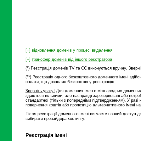
[+]
відновлення доменів у процесі видалення
[+]
трансфер доменів від іншого реєстратора
(*) Реєстрація доменів TV та СС виконується вручну. Зверн
(**) Реєстрація одного безкоштовного доменного імені здій
оплати, що дозволяє безкоштовну реєстрацію.
Зверніть увагу!
Для доменних імен в міжнародних доменних з
здаються вільними, але насправді зарезервовані або потре
стандартної (тільки з попередніми підтвердженням). У разі
повернення коштів або пропозицію альтернативного імені на
Після реєстрації доменного імені ви маєте повний доступ д
вибирати провайдера хостингу.
Реєстрація імені