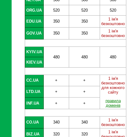
ORG.UA
520
520
520
1 ім'я
EDU.UA
350
350
безкоштовно
1 ім'я
GOV.UA
350
350
безкоштовно
KYIV.UA
480
480
480
KIEV.UA
1 ім'я
CC.UA
+
+
безкоштовно
для кожного
LTD.UA
+
+
сайту
правила
INF.UA
+
+
доменів
1 ім'я
CO.UA
340
340
безкоштовно
1 ім'я
BIZ.UA
320
320
безкоштовно