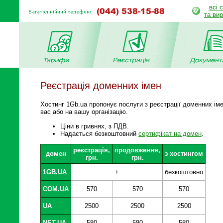
всі 
та ви
Реєстрація доменних імен
Хостинг 1Gb.ua пропонує послуги з реєстрації доменних імен
вас або на вашу організацію.
Ціни в гривнях, з ПДВ.
Надається безкоштовний
сертифікат на домен
.
реєстрація,
продовження,
домен
з хостингом
грн.
грн.
1GB.UA
+
безкоштовно
COM.UA
570
570
570
UA
2500
2500
2500
NET.UA
580
580
580