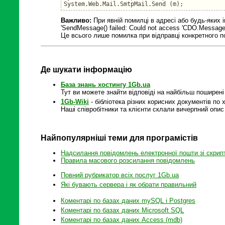
Важливо:
При явній помилці в адресі або будь-яких
'SendMessage() failed: Could not access 'CDO.Message
Це всього лише помилка при відправці конкретного п
Де шукати інформацію
База знань хостингу 1Gb.ua
Тут ви можете знайти відповіді на найбільш поширені
1Gb-Wiki
- бібліотека різних корисних документів по 
Наші співробітники та клієнти склали вичерпний опис 
Найпопулярніші теми для програмістів
Надсилання повідомлень електронної пошти зі скрипт
Правила масового розсилання повідомлень
Повний рубрикатор всіх послуг 1Gb.ua
Які бувають сервера і як обрати правильний
Коментарі по базах даних mySQL і Postgres
Коментарі по базах даних Microsoft SQL
Коментарі по базах даних Access (mdb)