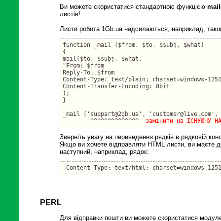
Ви можете скористатися стандартною функцією
mail
листів!
Листи робота 1Gb.ua надсилаються, наприклад, так
function _mail ($from, $to, $subj, $what)

{

mail($to, $subj, $what, 

"From: $from

Reply-To: $from

Content-Type: text/plain; charset=windows-1251
Content-Transfer-Encoding: 8bit"

);

}

_mail ('suppart@2gb.ua', 'customer@live.com', 
        ^^^^^^^^^^^^^^  
замінити на ІСНУЮЧУ Н
Зверніть увагу на переведення рядків в рядковій конс
Якщо ви хочете відправляти HTML листи, ви маєте до
наступний, наприклад, рядок:
 Content-Type: text/html; charset=windows-125
PERL
Для відправки пошти ви можете скористатися модул