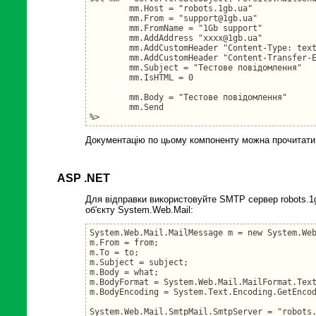
	mm.Host = "robots.1gb.ua"

	mm.From = "support@1gb.ua"

	mm.FromName = "1Gb support"

	mm.AddAddress "xxxx@1gb.ua"

	mm.AddCustomHeader "Content-Type: text/plain; charset=windows-1251"

	mm.AddCustomHeader "Content-Transfer-Encoding: 8bit"

	mm.Subject = "Тестове повідомлення"

	mm.IsHTML = 0

	mm.Body = "Тестове повідомлення"

	mm.Send

Документацію по цьому компоненту можна прочитат
ASP .NET
Для відправки використовуйте SMTP сервер robots.1
об'єкту System.Web.Mail:
System.Web.Mail.MailMessage m = new System.Web
m.From = from;

m.To = to;

m.Subject = subject;

m.Body = what;

m.BodyFormat = System.Web.Mail.MailFormat.Text
m.BodyEncoding = System.Text.Encoding.GetEncod
System.Web.Mail.SmtpMail.SmtpServer = "robots.