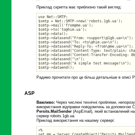
Приклад скрипта має приблизно такий вигляд:
use Net::SMTP;    

$smtp = Net::SMTP->new('robots.1gb.ua'); 

$smtp->mail('from@me.ua');

$smtp->to('to@him.ua');

$smtp->data();

$smtp->datasend("From: <support\@1gb.ua>\n");

$smtp->datasend("To: <to\@him.ua>\n");

$smtp->datasend("Reply-To: <from\@me.ua>\n");

$smtp->datasend("Content-Type: text/plain; cha
$smtp->datasend("Content-Transfer-Encoding: 8b
$smtp->datasend("\n");

$smtp->datasend("A simple test message!\n");

Радимо прочитати про це більш детальніше в описі 
ASP
Важливо:
Через числені технічні проблеми, непорозу
використання відправки повідомлень за допомогою
Persits.MailSender
(AspEmail), який встановлений н
сервер robots.1gb.ua.
Приклад використання на нашому сервері:
<%

set mm = Server.CreateObject("Persits.MailSend