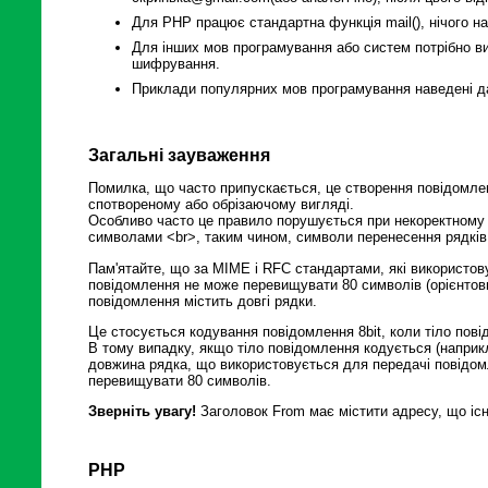
Для PHP працює стандартна функція mail(), нічого н
Для інших мов програмування або систем потрібно вик
шифрування.
Приклади популярних мов програмування наведені да
Загальні зауваження
Помилка, що часто припускається, це створення повідомле
спотвореному або обрізаючому вигляді.
Особливо часто це правило порушується при некоректному 
символами <br>, таким чином, символи перенесення рядків 
Пам'ятайте, що за MIME і RFC стандартами, які використо
повідомлення не може перевищувати 80 символів (орієнтов
повідомлення містить довгі рядки.
Це стосується кодування повідомлення 8bit, коли тіло пов
В тому випадку, якщо тіло повідомлення кодується (наприк
довжина рядка, що використовується для передачі повідомл
перевищувати 80 символів.
Зверніть увагу!
Заголовок From має містити адресу, що існ
PHP