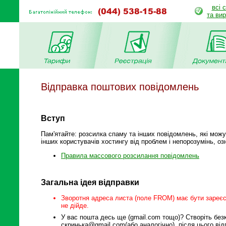
всі 
та ви
Відправка поштових повідомлень
Вступ
Пам'ятайте: розсилка спаму та інших повідомлень, які можу
інших користувачів хостингу від проблем і непорозумінь, 
Правила массового розсилання повідомлень
Загальна ідея відправки
Зворотня адреса листа (поле FROM) має бути зареєс
не дійде.
У вас пошта десь ще (gmail.com тощо)? Створіть без
скринька@gmail.com(або аналогічно), після цього ві