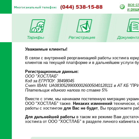
все с
и реш
Уважаемые клиенты!
В связи с внутренней реорганизацией работы хостинга юр
клиентов на текущей платформе и в дальнейшем услуги б
Регистрационные данные:
ООО "ХОСТЛАБ"
Код за ЕГРПОУ: 38498045
Счет IBAN: UA083052990000026005040128111 в АТ КБ "П
Плательщик единого налога по ставке 5%
Вместе с этим, мы начинаем постепенную миграцию украин
ООО "ХОСТЛАБ" также.
Никаких изменений
технически, о
работы с хостингом
для Вас не будет
, Вы продолжаете ра
Для дальнейшей работы
в таком же режиме Вам достаточ
хостинга от ООО "ХОСТЛАБ" в разделе личного кабинета 