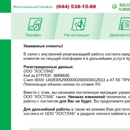
все с
и реш
Уважаемые клиенты!
В связи с внутренней реорганизацией работы хостинга юр
клиентов на текущей платформе и в дальнейшем услуги б
Регистрационные данные:
ООО "ХОСТЛАБ"
Код за ЕГРПОУ: 38498045
Счет IBAN: UA083052990000026005040128111 в АТ КБ "П
Плательщик единого налога по ставке 5%
Вместе с этим, мы начинаем постепенную миграцию украин
ООО "ХОСТЛАБ" также.
Никаких изменений
технически, о
работы с хостингом
для Вас не будет
, Вы продолжаете ра
Для дальнейшей работы
в таком же режиме Вам достаточ
хостинга от ООО "ХОСТЛАБ" в разделе личного кабинета 