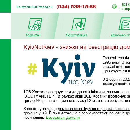
всі 
та ви
KyivNotKiev - знижки на реєстрацію до
Транслітерація
1995 року. З т
способами, пош
що базується на
З 1 серпня 2023
стартує акція
1GB Хостинг
доєднується до даної ініціативи, започатков
"ХОСТМАЙCТЕР". В рамках акції 1GB Хостинг
пропонує зн
грн до 99 грн
на рік. Тривалість акції 2 місяці з вірогідніст
Зверніть увагу, що
доменна зона .kyiv.ua є дзеркальною зо
доменів у ній. Більш детально з особливостями роботи в 
посиланням
Дзеркальні домени
.