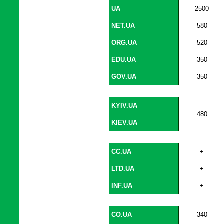
UA
2500
NET.UA
580
ORG.UA
520
EDU.UA
350
GOV.UA
350
KYIV.UA
480
KIEV.UA
CC.UA
+
LTD.UA
+
INF.UA
+
CO.UA
340