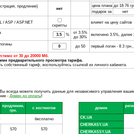
цена плана
до 18.76 гр
истрация, продление)
нет
подарок за
нет
 / ASP / ASP.NET
влияет на цену сайтов
скрипты
а
от 3.5%
%
включено 3.5%, далее 
до 30%
логины
до 50
первый логин - 8.3 грн.,
стимо от 30 до 20000 Мб.
име предварительного просмотра тарифа.
ть собственный тариф, воспользуйтесь ссылкой из личного кабинета.
. Вы всегда можете получить данные для независимого управления ваши
ние -
Домен до оплаты
!
продление,
реги
с хостингом
домен
грн.
CK.UA
+
бесплатно
CHERKASY.UA
570
570
CHERKASSY.UA