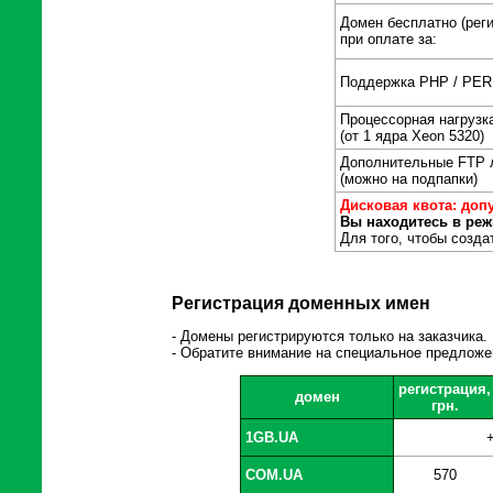
Домен бесплатно (рег
при оплате за:
Поддержка PHP / PERL
Процессорная нагрузк
(от 1 ядра Xeon 5320)
Дополнительные FTP 
(можно на подпапки)
Дисковая квота: допу
Вы находитесь в реж
Для того, чтобы созда
Регистрация доменных имен
- Домены регистрируются только на заказчика
- Обратите внимание на специальное предложе
регистрация,
домен
грн.
1GB.UA
COM.UA
570