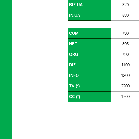
BIZ.UA
320
IN.UA
580
COM
790
NET
895
ORG
790
BIZ
1100
INFO
1200
TV (*)
2200
CC (*)
1700