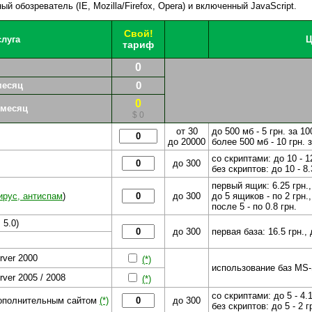
 обозреватель (IE, Mozilla/Firefox, Opera) и включенный JavaScript.
Свой!
слуга
Ц
тариф
0
месяц
0
0
в месяц
$ 0
от 30
до 500 мб - 5 грн. за 10
до 20000
более 500 мб - 10 грн. 
со скриптами: до 10 - 12
до 300
без скриптов: до 10 - 8.
первый ящик: 6.25 грн.,
ирус, антиспам
)
до 300
до 5 ящиков - по 2 грн.,
после 5 - по 0.8 грн.
 5.0)
до 300
первая база: 16.5 грн., 
rver 2000
(*)
использование баз MS-S
ver 2005 / 2008
(*)
со скриптами: до 5 - 4.1
дополнительным сайтом
(*)
до 300
без скриптов: до 5 - 2 гр