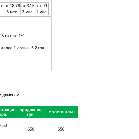
н.
от 18.76
от 37.5
от 99
6 мес.
3 мес.
1 мес.
25 грн. за 1%
 далее 1 логин - 5.2 грн.
м доменом.
страция,
продление,
с хостингом
грн.
грн.
650
650
650
-