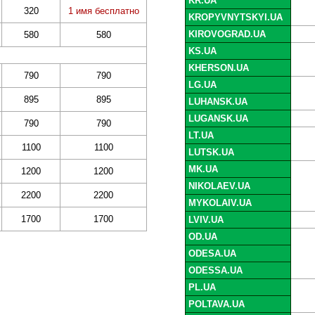
KR.UA
320
1 имя бесплатно
KROPYVNYTSKYI.UA
KIROVOGRAD.UA
580
580
KS.UA
KHERSON.UA
790
790
LG.UA
895
895
LUHANSK.UA
LUGANSK.UA
790
790
LT.UA
1100
1100
LUTSK.UA
MK.UA
1200
1200
NIKOLAEV.UA
2200
2200
MYKOLAIV.UA
1700
1700
LVIV.UA
OD.UA
ODESA.UA
ODESSA.UA
PL.UA
POLTAVA.UA