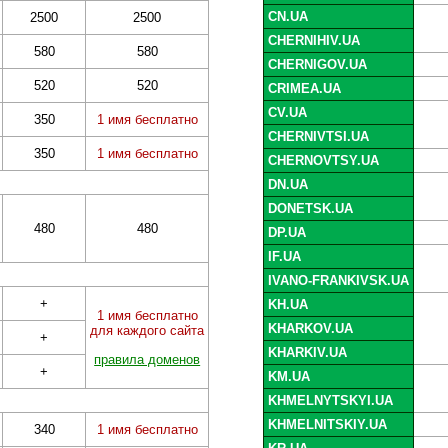
CN.UA
2500
2500
CHERNIHIV.UA
580
580
CHERNIGOV.UA
520
520
CRIMEA.UA
CV.UA
350
1 имя бесплатно
CHERNIVTSI.UA
350
1 имя бесплатно
CHERNOVTSY.UA
DN.UA
DONETSK.UA
480
480
DP.UA
IF.UA
IVANO-FRANKIVSK.UA
+
KH.UA
1 имя бесплатно
KHARKOV.UA
для каждого сайта
+
KHARKIV.UA
правила доменов
+
KM.UA
KHMELNYTSKYI.UA
KHMELNITSKIY.UA
340
1 имя бесплатно