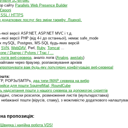
упівля 1С-Бітрікс
ор сайту
Parallels Web Presence Builder
 Європі
 SSL / HTTPS
додаткових послуг без зміни тарифу. Ліцензії.
-якої версії ASP.NET, ASP.NET MVC і т.д.
-якої версії PHP (від 4-ї до останньої), немає safe_mode
х mySQL, Postgres, MS-SQL будь-яких версій
,
SVN
,
WebDAV
, Perl,
Ruby
,
Tomcat
...
one / Django / Pylons / Trac / ...
 логів веб-сервера
, аналіз логів (
Analog
,
awstats
)
файлами через браузер, розпаковування архівів
пропонувати вам будь-яку популярну конфігурацію веб-сервера!
ошта:
P, POP3s/SMTPs,
два типи IMAP сервера на вибір
фейси для пошти SquirrelMail, RoundCube
ь надсилання пошти з нашого сервера за допомогою скриптів
відачі, списки розсилок, розмноження листів (мультидоставка)
я небажаної пошти (вірусів, спаму), з можливістю додаткового налаштува
на пропозиція:
 Швидка і надійна робота VDS!