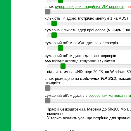
з них
супер-швидких і надійних VIP серверів
но
кількість IP адрес (потрібно мінімум 1 на VDS)
сумарна кількість ядер процесора (мінімум 1 на
сумарний об'єм пам'яті для всіх серверів
сумарний об'єм диска для всіх серверів
SSD
гібридне сховище, кешування IO у пам'яті
під систему на UNIX піде 20 Гб, на Windows 30
з них розміщено на
виділених VIP SSD
, макси
швидкість
сумарний об'єм дисків з
резервним копіюванням
Трафік безкоштовний. Мережа до 50-100 Мбіт. 
включено.
У тариф входить усе, що потрібно для зручної