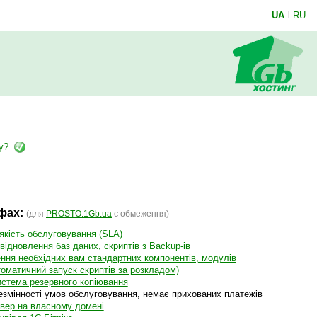
UA
|
RU
у?
ифах:
(для
PROSTO.1Gb.ua
є обмеження)
якість обслуговування (SLA)
відновлення баз даних, скриптів з Backup-ів
ння необхідних вам стандартних компонентів, модулів
оматичний запуск скриптів за розкладом)
истема резервного копіювання
незмінності умов обслуговування, немає прихованих платежів
рвер на власному домені