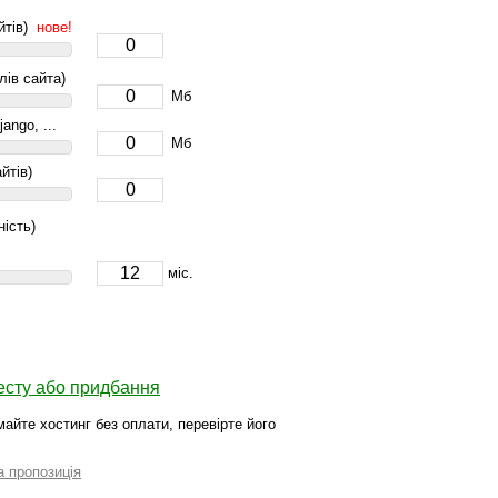
айтів)
нове!
ів сайта)
Мб
jango, ...
Мб
йтів)
ість)
міс.
есту або придбання
майте хостинг без оплати, перевірте його
а пропозиція