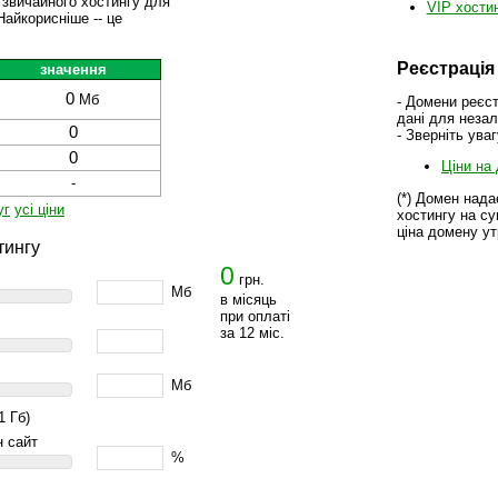
звичайного хостингу для
VIP хостин
Найкорисніше -- це
Реєстрація
значення
0
Мб
- Домени реєс
дані для неза
0
- Зверніть ува
0
Ціни на
-
(*) Домен нада
уг
усі ціни
хостингу на су
ціна домену ут
тингу
0
грн.
Мб
в місяць
при оплаті
за 12 міс.
Мб
1 Гб)
н сайт
%