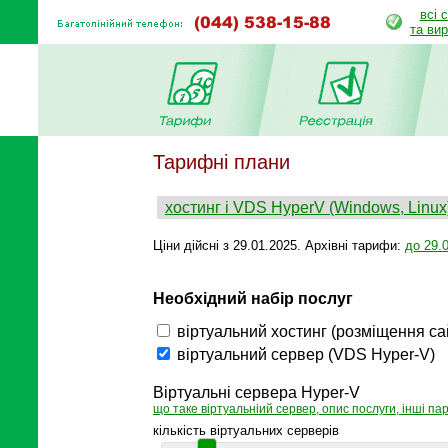
всі 
та ви
Тарифні плани
хостинг і VDS HyperV (Windows, Linux
Ціни дійсні з 29.01.2025. Архівні тарифи:
до 29.
Необхідний набір послуг
віртуальний хостинг (розміщення сай
віртуальний сервер (VDS Hyper-V)
Віртуальні сервера Hyper-V
що таке віртуальніий сервер, опис послуги, інші п
кількість віртуальних серверів