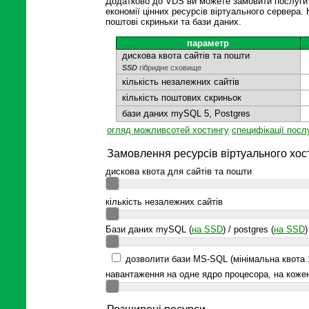
Додатково до VDS ви можете замовити послуги 
економії цінних ресурсів віртуального сервера. 
поштові скриньки та бази даних.
параметр
дискова квота сайтів та пошти
SSD
гібридне сховище
кількість незалежних сайтів
кількість поштових скриньок
бази даних mySQL 5, Postgres
огляд можливсотей хостингу
специфікації посл
Замовлення ресурсів віртуального хос
дискова квота для сайтів та пошти
кількість незалежних сайтів
Бази даних mySQL (
на SSD
) / postgres (
на SSD
)
дозволити бази MS-SQL (мінімальна квота 
навантаження на одне ядро процесора, на коже