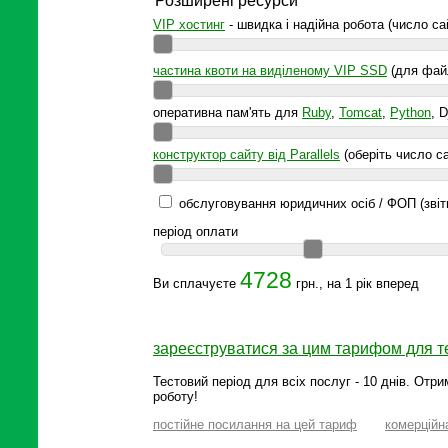
Розширені ресурси
VIP хостинг
- швидка і надійна робота (число с
частина квоти на виділеному VIP SSD
(для файл
оперативна пам'ять для
Ruby
,
Tomcat
,
Python
, D
конструктор сайту від Parallels
(оберіть число са
обслуговування юридичних осіб / ФОП (звітн
період оплати
4728
Ви сплачуєте
грн., на 1 рік вперед
зареєструватися за цим тарифом для т
Тестовий період для всіх послуг - 10 днів. Отри
роботу!
постійне посилання на цей тариф
комерційн