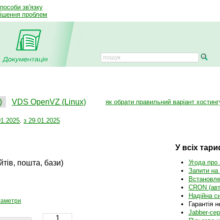
способи зв'язку
рішення проблем
)
VDS OpenVZ (Linux)
як обрати правильний варіант хостинг
01.2025
.
з 29.01.2025
У всіх тар
тів, пошта, бази)
Угода про 
Запити на 
Встановле
CRON (авт
Надійна с
араметри
Гарантія 
Jabber-се