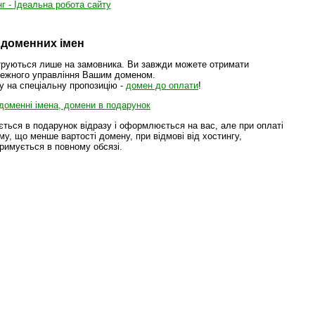
г - Ідеальна робота сайту
 доменних імен
труються лише на замовника. Ви завжди можете отримати
лежного управління Вашим доменом.
гу на спеціальну пропозицію -
домен до оплати
!
 доменні імена, домени в подарунок
ється в подарунок відразу і оформлюється на вас, але при оплаті
му, що менше вартості домену, при відмові від хостингу,
римується в повному обсязі.