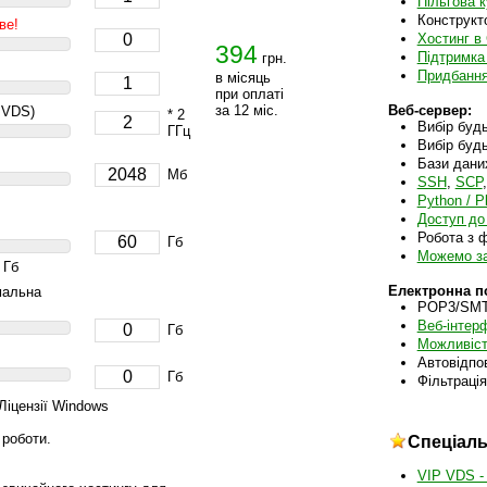
Пільгова к
Конструкт
ве!
Хостинг в
394
Підтримка
грн.
Придбання 
в місяць
при оплаті
за 12 міс.
Веб-сервер:
 VDS)
* 2
Вибір будь
ГГц
Вибір будь
Бази дани
Мб
SSH
,
SCP
Python / Pl
Доступ до
Робота з 
Гб
Можемо за
 Гб
Електронна п
мальна
POP3/SMT
Веб-інтер
Гб
Можливіст
Автовідпо
Гб
Фільтраці
Ліцензії Windows
 роботи.
Спеціаль
VIP VDS -