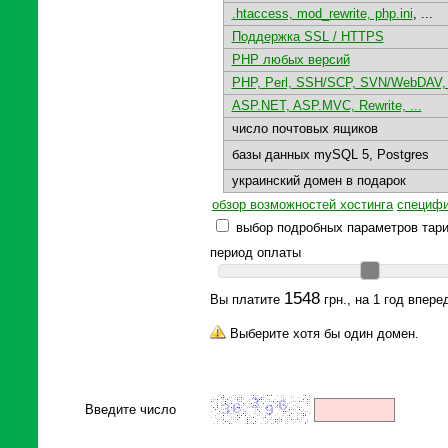
.htaccess, mod_rewrite, php.ini
, ...
Поддержка SSL / HTTPS
PHP любых версий
PHP, Perl, SSH/SCP, SVN/WebDAV, 
ASP.NET, ASP.MVC, Rewrite, ...
число почтовых ящиков
базы данных mySQL 5, Postgres
украинский домен в подарок
обзор возможностей хостинга
специфи
выбор подробных параметров тар
период оплаты
1548
Вы платите
грн., на 1 год впере
Выберите хотя бы один домен.
Введите число