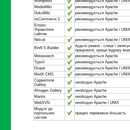
Wordpress
рекомендується Apache / UNI
MediaWiki
рекомендується Apache
DokuWiki
рекомендується Apache
osCommerce 2
рекомендується Apache
Бітрікс:
Управління
рекомендується Apache / UNI
сайтом
Netcat
рекомендується Apache / UNI
будьте уважні - слеші \ запис
BinN S.Builder
працювати, краще відразу вказ
Metasearch
рекомендується Apache
Typo3
рекомендується Apache
Drupal
рекомендується Apache / UNI
ModX CMS
рекомендується Apache / UNI
Coppermine
необхідно Apache
Gallery
4Images Gallery
необхідно Apache
Mantis
необхідно Apache
WebSVN
необхідно Apache / UNIX
Модулі до
портальних
працює переважна більшість
систем