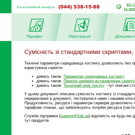
всі 
та ви
Сумісність зі стандартними скриптами,
Технічні параметри середовища хостингу дозволяють без пр
користувача скрипти.
дивись також:
Параметри середовища хостингу
дивись також:
Перелік наперед встановлених скрипті
дивись також:
Технічний опис послуг
- тут описані ст
У цьому документі описана сумісність хостингу із стандарт
перераховані в документі, тестувалися нами і нашими клієн
Продуктивність, ресурси і параметри серверів дозволяють
тарифних планах, що забезпечують потрібні ресурси (часто
Служба підтримки (
support@1gb.ua
) відповість на будь-які
тут продуктів.