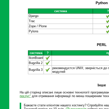
Python
система
Django
Trac
Zope / Plone
Pylons
PERL
система
?
п
IkonBoard
Bugzilla 2
рекомендуєтся UNIX; зверністься до 
Bugzilla 3
модулей
Інше
На цій сторінці описані лише основні технології програмува
послуг"
для отримання інформації по менш поширеним техн
Бажаєте стати клієнтом нашого хостингу? Спробуйте наші
Тестовий період до 10 днів,
реєстрація
займає всього