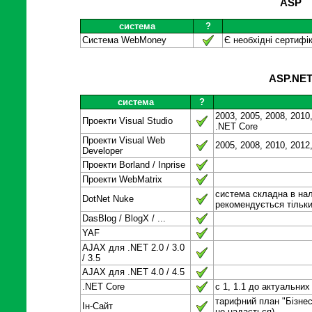
ASP
система
?
Система WebMoney
Є необхідні сертифік
ASP.NE
система
?
2003, 2005, 2008, 2010,
Проекти Visual Studio
.NET Core
Проекти Visual Web
2005, 2008, 2010, 2012
Developer
Проекти Borland / Inprise
Проекти WebMatrix
система складна в на
DotNet Nuke
рекомендується тільк
DasBlog / BlogX / ...
YAF
AJAX для .NET 2.0 / 3.0
/ 3.5
AJAX для .NET 4.0 / 4.5
.NET Core
c 1, 1.1 до актуальних
тарифний план "Бізнес
Ін-Сайт
не надається)