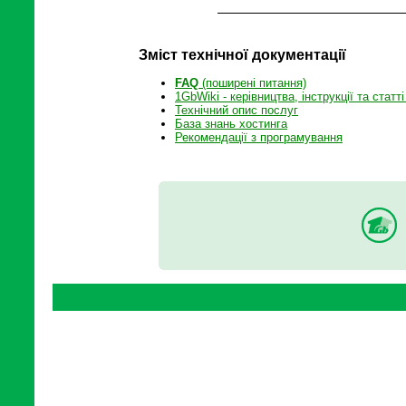
Зміст технічної документації
FAQ
(поширені питання)
1GbWiki - керівництва, інструкції та статті
Технічний опис послуг
База знань хостинга
Рекомендації з програмування