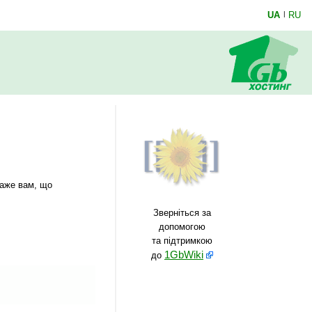
UA
|
RU
каже вам, що
Зверніться за
допомогою
та підтримкою
1GbWiki
до