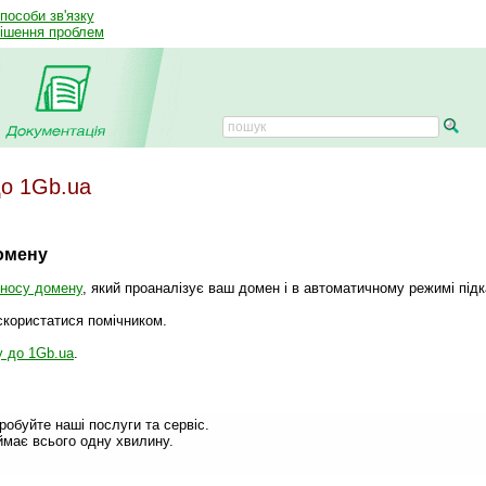
способи зв'язку
рішення проблем
до 1Gb.ua
омену
еносу домену
, який проаналізує ваш домен і в автоматичному режимі під
користатися помічником.
у до 1Gb.ua
.
обуйте наші послуги та сервіс.
має всього одну хвилину.