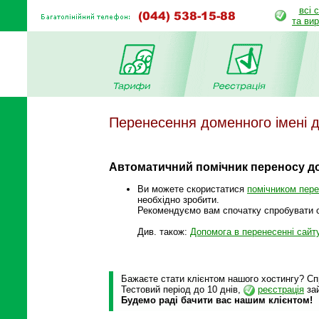
всі 
та ви
Перенесення доменного імені 
Автоматичний помічник переносу д
Ви можете скористатися
помічником пер
необхідно зробити.
Рекомендуємо вам спочатку спробувати с
Див. також:
Допомога в перенесенні сайт
Бажаєте стати клієнтом нашого хостингу? Спр
Тестовий період до 10 днів,
реєстрація
зай
Будемо раді бачити вас нашим клієнтом!