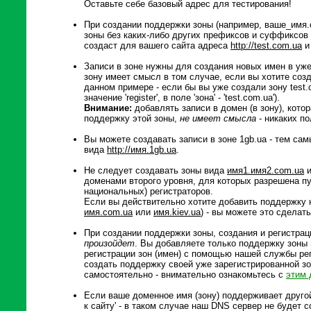
Оставьте себе базовый адрес для тестирования!
При создании поддержки зоны (например, ваше_имя.c
зоны без каких-либо других префиксов и суффиксов (
создаст для вашего сайта адреса
http://test.com.ua
Записи в зоне нужны для создания новых имен в уж
зону имеет смысл в том случае, если вы хотите соз
данном примере - если бы вы уже создали зону test.
значение 'register', в поле 'зона' - 'test.com.ua').
Внимание:
добавлять записи в домен (в зону), кото
поддержку этой зоны,
не имеет смысла
- никаких по
Вы можете создавать записи в зоне 1gb.ua - тем с
вида
http://имя.1gb.ua
.
Не следует создавать зоны вида
имя1.имя2.com.ua
и
доменами второго уровня, для которых разрешена пу
национальных) регистраторов.
Если вы действительно хотите добавить поддержку 
имя.com.ua
или
имя.kiev.ua
) - вы можете это сделать
При создании поддержки зоны, создания и регистра
произойдет
. Вы добавляете только поддержку зоны
регистрации зон (имен) с помощью нашей службы ре
создать поддержку своей уже зарегистрированной зо
самостоятельно - внимательно ознакомьтесь с
этим 
Если ваше доменное имя (зону) поддерживает другой
к сайту' - в таком случае наш DNS сервер не будет 