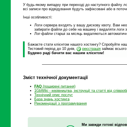
У будь-якому випадку при переході до наступного файлу лог
всі записи про відвідування будуть зафіксовані або в пото
Інші особливості:
Логи сервера входять у вашу дискову квоту. Вам нео
забирати файли до себе на машину і видаляти логи з
Лог-файли старші за місяць видаляються автоматичн
Бажаєте стати клієнтом нашого хостингу? Спробуйте наші
Тестовий період до 10 днів,
реєстрація
займає всього
Будемо раді бачити вас нашим клієнтом!
Зміст технічної документації
FAQ
(поширені питання)
1GbWiki - керівництва, інструкції та статті від співроб
Технічний опис послуг
База знань хостинга
Рекомендації з програмування
Ми завжди готові відпов