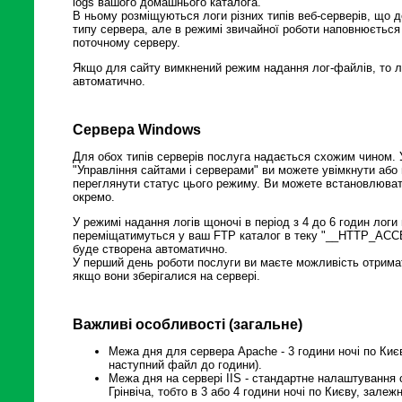
logs вашого домашнього каталога.
В ньому розміщуються логи різних типів веб-серверів, що д
типу сервера, але в режимі звичайної роботи наповнюється 
поточному серверу.
Якщо для сайту вимкнений режим надання лог-файлів, то л
автоматично.
Сервера Windows
Для обох типів серверів послуга надається схожим чином. У
"Управління сайтами і серверами" ви можете увімкнути або
переглянути статус цього режиму. Ви можете встановлюват
окремо.
У режимі надання логів щоночі в період з 4 до 6 годин логи
переміщатимуться у ваш FTP каталог в теку "__HTTP_ACC
буде створена автоматично.
У перший день роботи послуги ви маєте можливість отримати
якщо вони зберігалися на сервері.
Важливі особливості (загальне)
Межа дня для сервера Apache - 3 години ночі по Ки
наступний файл до години).
Межа дня на сервері IIS - стандартне налаштування 
Грінвіча, тобто в 3 або 4 години ночі по Києву, залеж