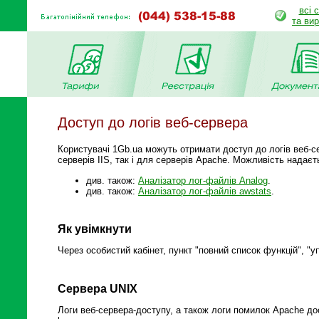
всі 
та ви
Доступ до логів веб-сервера
Користувачі 1Gb.ua можуть отримати доступ до логів веб-с
серверів IIS, так і для серверів Apache. Можливість надає
див. також:
Аналізатор лог-файлів Analog
.
див. також:
Аналізатор лог-файлів awstats
.
Як увімкнути
Через особистий кабінет, пункт "повний список функцій", "у
Сервера UNIX
Логи веб-сервера-доступу, а також логи помилок Apache до