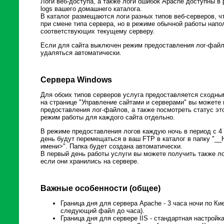
Логи веб-доступа, а также логи ошибок Apache доступны в
logs вашего домашнего каталога.
В каталог размещаются логи разных типов веб-серверов, ч
при смене типа сервера, но в режиме обычной работы напо
соответствующих текущему серверу.
Если для сайта выключен режим предоставления лог-файло
удаляться автоматически.
Сервера Windows
Для обоих типов серверов услуга предоставляется сходны
на странице "Управление сайтами и серверами" вы можете
предоставления лог-файлов, а также посмотреть статус э
режим работы для каждого сайта отдельно.
В режиме предоставления логов каждую ночь в период с 4 
день будут перемещаться в ваш FTP в каталог в папку 
имени>". Папка будет создана автоматически.
В первый день работы услуги вы можете получить также ло
если они хранились на сервере.
Важные особенности (общее)
Граница дня для сервера Apache - 3 часа ночи по К
следующий файл до часа).
Граница дня для сервере IIS - стандартная настройк