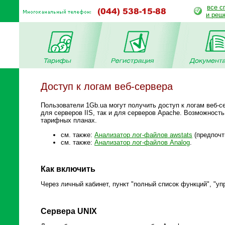
все с
и реш
Доступ к логам веб-сервера
Пользователи 1Gb.ua могут получить доступ к логам веб-с
для серверов IIS, так и для серверов Apache. Возможност
тарифных планах.
см. также:
Анализатор лог-файлов awstats
(предпочт
см. также:
Анализатор лог-файлов Analog
.
Как включить
Через личный кабинет, пункт "полный список функций", "уп
Сервера UNIX