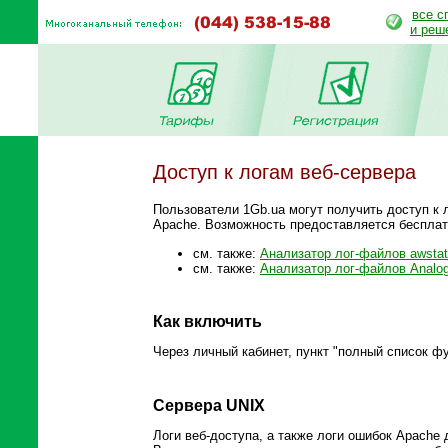
все с
и реш
Доступ к логам веб-сервера
Пользователи 1Gb.ua могут получить доступ к л
Apache. Возможность предоставляется беспла
см. также:
Анализатор лог-файлов awsta
см. также:
Анализатор лог-файлов Analo
Как включить
Через личный кабинет, пункт "полный список фу
Сервера UNIX
Логи веб-доступа, а также логи ошибок Apache 