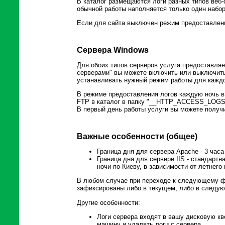
В каталог размещаются логи разных типов веб-с
обычной работы наполняется только один набо
Если для сайта выключен режим предоставлени
Сервера Windows
Для обоих типов серверов услуга предоставляе
серверами" вы можете включить или выключить
устанавливать нужный режим работы для каждо
В режиме предоставления логов каждую ночь в 
FTP в каталог в папку "__HTTP_ACCESS_LOGS_
В первый день работы услуги вы можете получи
Важные особенности (общее)
Граница дня для сервера Apache - 3 час
Граница дня для сервере IIS - стандартна
ночи по Киеву, в зависимости от летнего
В любом случае при переходе к следующему фа
зафиксированы либо в текущем, либо в следу
Другие особенности:
Логи сервера входят в вашу дисковую кв
машину и удалять логи с сервера.