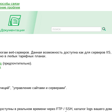
пособы связи
ение проблем
огам веб-серверов. Данная возможность доступна как для серверов IIS,
тно в любых тарифных планах.
ts
(предпочтительно).
g
.
нкций", "управление сайтами и серверами".
доступны в реальном времени через FTP / SSH, каталог logs вашего дом