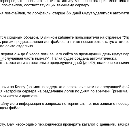
ерверов, что позволяет вести статистику без перерыва при смене типа 
р лог-файлов, соответствующих текущему серверу.
я лог-файлов, то лог-файлы старше 3-х дней будут удаляться автомати
тся сходным образом. В личном кабинете пользователя на странице "Уп
 режим предоставления лог-файлов, а также посмотреть статус этого 
го сайта отдельно.
период с 4 до 6 часов логи вашего сайта за предыдущий день будут п
<случайная часть имени>". Папка будет создана автоматически.
ть также логи за несколько предыдущих дней (до 30), если они хранили
а ночи по Киеву (возможна задержка с переключением на следующий фай
я настройка сервера на разделение логов по дням по времени Гринвича, т
 или зимнего времени.
йлу лога информация о запросах не теряются, т.е. все записи о посещ
ющем файле.
оту. Вам необходимо периодически проверять каталог с данными, забир