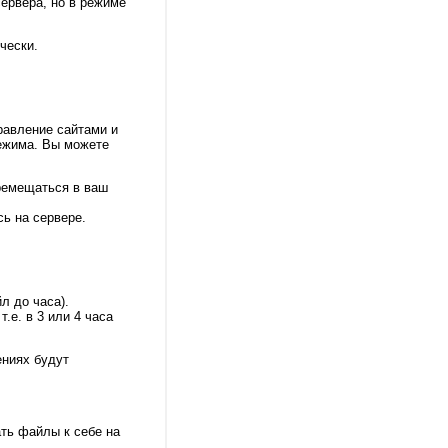
сервера, но в режиме
чески.
равление сайтами и
режима. Вы можете
еремещаться в ваш
сь на сервере.
л до часа).
.е. в 3 или 4 часа
ениях будут
ать файлы к себе на