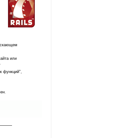
пускающем
сайта или
.
к функций",
ен.