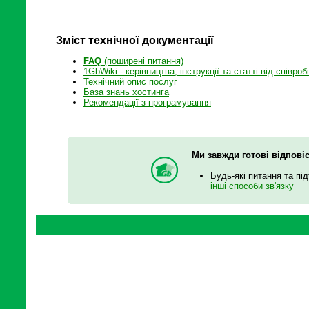
Зміст технічної документації
FAQ
(поширені питання)
1GbWiki - керівництва, інструкції та статті від співроб
Технічний опис послуг
База знань хостинга
Рекомендації з програмування
Ми завжди готові відпові
Будь-які питання та пі
інші способи зв'язку