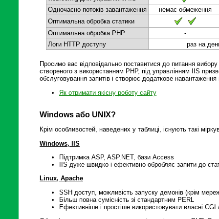
Одночасно потоків завантаження
немає обмеження
Оптимальна обробка статики
Оптимальна обробка PHP
-
Логи HTTP доступу
раз на ден
Просимо вас відповідально поставитися до питання вибору
створеного з використанням PHP, під управлінням IIS приз
обслуговування запитів і створює додаткове навантаження 
Як отримати якісну роботу сайту
Windows або UNIX?
Крім особливостей, наведених у таблиці, існують такі мірку
Windows, IIS
Підтримка ASP, ASP.NET, бази Access
IIS дуже швидко і ефективно обробляє запити до ста
Linux, Apache
SSH доступ, можливість запуску демонів (крім мереж
Більш повна сумісність зі стандартним PERL
Ефективніше і простіше використовувати власні CGI /