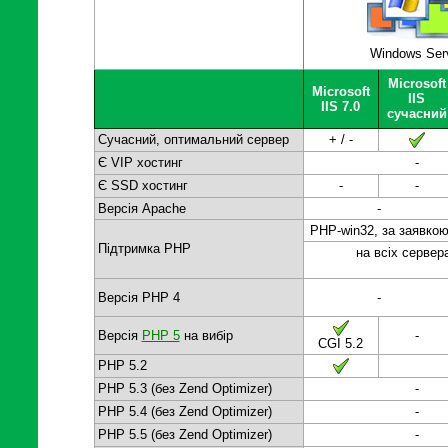
Windows Ser
Microsoft
Microsoft
IIS
IIS 7.0
сучасний
Сучасний, оптимальний сервер
+ / -
Є VIP хостинг
-
Є SSD хостинг
-
-
Версія Apache
-
PHP-win32, за заявко
Підтримка PHP
на всіх сервер
Версія PHP 4
-
Версія
PHP 5
на вибір
-
CGI 5.2
PHP 5.2
PHP 5.3 (без Zend Optimizer)
-
PHP 5.4 (без Zend Optimizer)
-
PHP 5.5 (без Zend Optimizer)
-