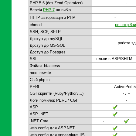
PHP 5.6 (без Zend Optimizer)
-
Версія
PHP 7
на вибір
-
HTTP авторизація з PHP
-
chmod
не потрібн
SSH, SCP, SFTP
-
Доступ до mySQL
робота зд
Доступ до MS-SQL
Доступ до Postgres
SSI
тільки в ASP/SHTML
Файли .htaccess
-
mod_rewrite
-
Свій php.ini
PERL
ActivePerl 5
CGI скрипти (Ruby/Python/...)
- / +
Логи помилок PERL / CGI
-
ASP
ASP .NET
.NET Core
-
web.config для ASP.NET
web.config для управління IIS