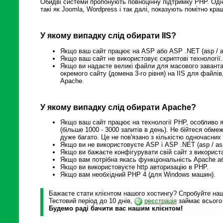
Обидві системи пропонують повноцінну підтримку PHP. Одна
такі як Joomla, Wordpress і так далі, показують помітно кр
У якому випадку слід обирати IIS?
Якщо ваш сайт працює на ASP або ASP .NET (asp / a
Якщо ваш сайт не використовує скриптові технології.
Якщо ви надаєте великі файли для масового заванта
окремого сайту (домена 3-го рівня) на IIS для файлі
Apache.
У якому випадку слід обирати Apache?
Якщо ваш сайт працює на технології PHP, особливо я
(більше 1000 - 3000 запитів в день). Не бійтеся обмеж
дуже багато. Це не пов'язано з кількістю одночасних 
Якщо ви не використовуєте ASP і ASP .NET (asp / as
Якщо ви бажаєте конфігурувати свій сайт з використ
Якщо вам потрібна якась функціональність Apache або
Якщо ви використовуєте http авторизацію в PHP.
Якщо вам необхідний PHP 4 (для Windows машин).
Бажаєте стати клієнтом нашого хостингу? Спробуйте наші
Тестовий період до 10 днів,
реєстрація
займає всього
Будемо раді бачити вас нашим клієнтом!