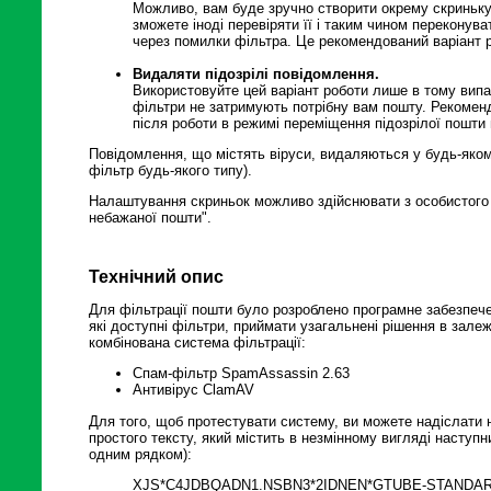
Можливо, вам буде зручно створити окрему скриньку,
зможете іноді перевіряти її і таким чином переконув
через помилки фільтра. Це рекомендований варіант р
Видаляти підозрілі повідомлення.
Використовуйте цей варіант роботи лише в тому випа
фільтри не затримують потрібну вам пошту. Рекомен
після роботи в режимі переміщення підозрілої пошти 
Повідомлення, що містять віруси, видаляються у будь-яком
фільтр будь-якого типу).
Налаштування скриньок можливо здійснювати з особистого к
небажаної пошти".
Технічний опис
Для фільтрації пошти було розроблено програмне забезпече
які доступні фільтри, приймати узагальнені рішення в залеж
комбінована система фільтрації:
Спам-фільтр SpamAssassin 2.63
Антивірус ClamAV
Для того, щоб протестувати систему, ви можете надіслати н
простого тексту, який містить в незмінному вигляді наступни
одним рядком):
XJS*C4JDBQADN1.NSBN3*2IDNEN*GTUBE-STANDARD