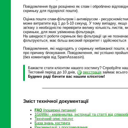
Повідомлення буде розцінено як спам і оброблено відповід
скриньку для підозрілої пошти).
Оцінка пошти спам-фільтром і антивірусом - ресурсномістки
може витратити від 1 до 5-10 секунд. У тому випадку, якщ
зв'язку з необхідністю перевірити велику кількість листів,
скриньки, для яких увімкнена фільтрація.
На швидкості роботи скриньок без фільтрації це не познача
фільтруються, має більш високий пріоритет і здійснюється
Повідомлення, які надходять у скриньку небажаної пошти, 
про причину блокування. Повідомлення, які успішно пройшл
(без коментарів від SpamAssassin).
Бажаєте стати клієнтом нашого хостингу? Спробуйте наші
Тестовий період до 10 днів,
реєстрація
займає всього
Будемо раді бачити вас нашим клієнтом!
Зміст технічної документації
FAQ
(поширені питання)
1GbWiki - керівництва, інструкції та статті від співроб
Технічний опис послуг
База знань хостинга
Рекомендації з програмування