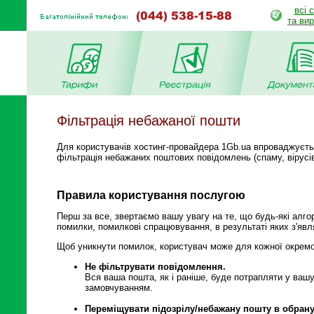
всі 
та ви
Фільтрація небажаної пошти
Для користувачів хостинг-провайдера 1Gb.ua впроваджуєть
фільтрація небажаних поштових повідомлень (спаму, вірусів
Правила користування послугою
Перш за все, звертаємо вашу увагу на те, що будь-які алго
помилки, помилкові спрацювування, в результаті яких з'явля
Щоб уникнути помилок, користувач може для кожної окремої 
Не фільтрувати повідомлення.
Вся ваша пошта, як і раніше, буде потрапляти у ваш
замовчуванням.
Переміщувати підозрілу/небажану пошту в обран