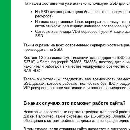
На нашем хостинге мы уже активно используем SSD для 
На SSD дисках размещено большинство современных
ресурсов).
На всех современных Linux серверах используются 
автоматически размещают наиболее востребованну
Сетевые хранилища VDS серверов Hyper-V также ис
SSD.
Таким образом на всех современных серверах хостинга ра
производится на SSD.
Хостинг 1Gb.ua использует исключительно дорогие SSD сер
S3710) и Samsung (серий PM863, SM863), поэтому для сни
накопители работают в качестве кеширующих совместно с
SAS HDD.
Теперь мы хотели бы предложить вам возможность размест
SSD дисках, которые работают полностью без HDD и разд
VIP ресурсов, а также частичное или полное размещение 
В каких случаях это поможет работе сайта?
Некоторые современные порталы требуют для своей работ
диске. Например, такие системы, как 1С-Битрикс, Joomla, 
обращения к сотням файлов на диске для генерации единс
В том случае, если страницы сайта находятся в дисковом 