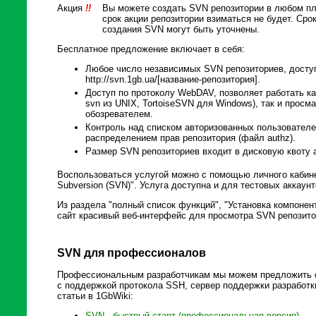
Акция
!!
Вы можете создать SVN репозитории в любом пл
срок акции репозитории взиматься не будет. Сро
создания SVN могут быть уточнены.
Бесплатное предложение включает в себя:
Любое число независимых SVN репозиториев, досту
http://svn.1gb.ua/[название-репозитория].
Доступ по протоколу WebDAV, позволяет работать к
svn из UNIX, TortoiseSVN для Windows), так и прос
обозревателем.
Контроль над списком авторизованных пользователе
распределением прав репозитория (файл authz).
Размер SVN репозиториев входит в дисковую квоту а
Воспользоваться услугой можно с помощью личного кабине
Subversion (SVN)". Услуга доступна и для тестовых аккаунт
Из раздела "полный список функций", "Установка компонен
сайт красивый веб-интерфейс для просмотра SVN репозит
SVN для профессионалов
Профессиональным разработчикам мы можем предложить с
с поддержкой протокола SSH, сервер поддержки разработки
статьи в 1GbWiki:
SVN - быстрый старт (профессиональная версия)